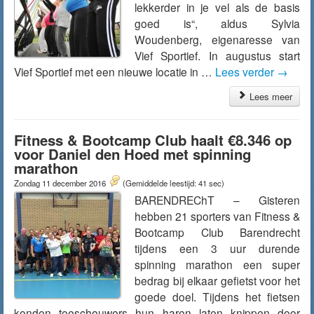
lekkerder in je vel als de basis
goed is“, aldus Sylvia
Woudenberg, eigenaresse van
Vief Sportief. In augustus start
Vief Sportief met een nieuwe locatie in …
Lees verder
→
Lees meer
Fitness & Bootcamp Club haalt €8.346 op
voor Daniel den Hoed met spinning
marathon
Zondag 11 december 2016
(Gemiddelde leestijd: 41 sec)
BARENDREChT – Gisteren
hebben 21 sporters van Fitness &
Bootcamp Club Barendrecht
tijdens een 3 uur durende
spinning marathon een super
bedrag bij elkaar gefietst voor het
goede doel. Tijdens het fietsen
konden toeschouwers hun haren laten knippen door