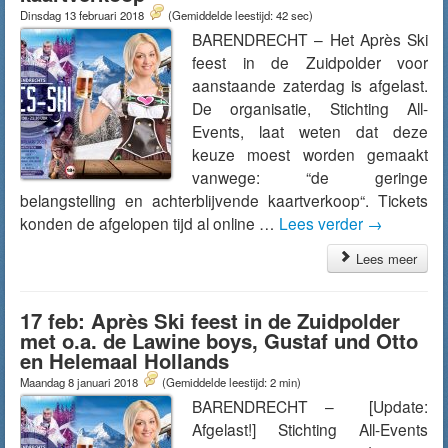
Dinsdag 13 februari 2018
(Gemiddelde leestijd: 42 sec)
BARENDRECHT – Het Après Ski
feest in de Zuidpolder voor
aanstaande zaterdag is afgelast.
De organisatie, Stichting All-
Events, laat weten dat deze
keuze moest worden gemaakt
vanwege: “de geringe
belangstelling en achterblijvende kaartverkoop“. Tickets
konden de afgelopen tijd al online …
Lees verder
→
Lees meer
17 feb: Après Ski feest in de Zuidpolder
met o.a. de Lawine boys, Gustaf und Otto
en Helemaal Hollands
Maandag 8 januari 2018
(Gemiddelde leestijd: 2 min)
BARENDRECHT – [Update:
Afgelast!] Stichting All-Events