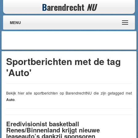
B
arendrecht
NU
MENU
Sportberichten met de tag
'Auto'
Bekijk hier alle sportberichten op BarendrechtNU die zijn getagged met
Auto
.
Eredivisionist basketball
Renes/Binnenland krijgt nieuwe
leaseauto’s dankzij sponsoren