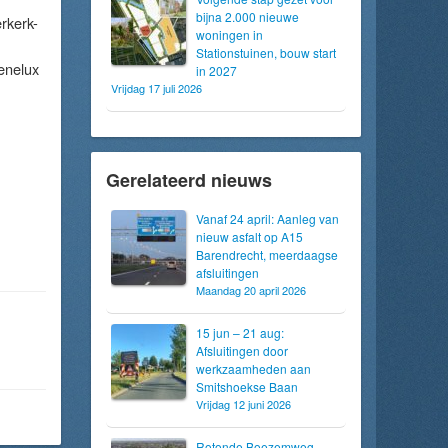
bijna 2.000 nieuwe
rkerk-
woningen in
Stationstuinen, bouw start
enelux
in 2027
Vrijdag 17 juli 2026
Gerelateerd nieuws
Vanaf 24 april: Aanleg van
nieuw asfalt op A15
Barendrecht, meerdaagse
afsluitingen
Maandag 20 april 2026
15 jun – 21 aug:
Afsluitingen door
werkzaamheden aan
Smitshoekse Baan
Vrijdag 12 juni 2026
Rotonde Boezemweg-