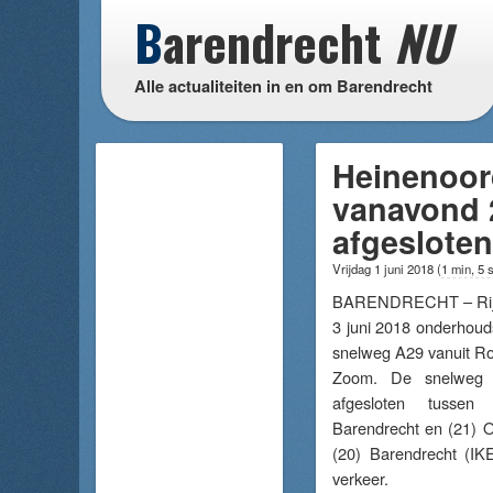
B
arendrecht
NU
Alle actualiteiten in en om Barendrecht
Heinenoord
vanavond 
afgesloten
Vrijdag 1 juni 2018
(
1 min, 5 
BARENDRECHT – Rijks
3 juni 2018 onderhou
snelweg A29 vanuit Ro
Zoom. De snelweg 
afgesloten tussen
Barendrecht en (21) Ou
(20) Barendrecht (IKE
verkeer.