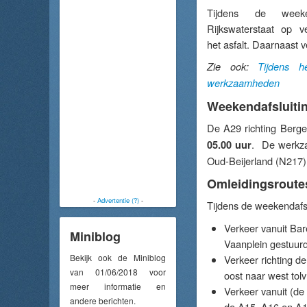
Tijdens de weeken
Rijkswaterstaat op v
het asfalt. Daarnaast
Zie ook:
Tijdens h
werkzaamheden
Weekendafsluiti
De A29 richting Berg
. De werkzaa
05.00 uur
Oud-Beijerland (N217).
Omleidingsrout
-
Advertentie (?)
-
Tijdens de weekendafsl
Verkeer vanuit Ba
Miniblog
Vaanplein gestuurd
Bekijk ook de Miniblog
Verkeer richting d
van 01/06/2018 voor
oost naar west tolv
meer informatie en
Verkeer vanuit (de
andere berichten.
de A15, A16 en A