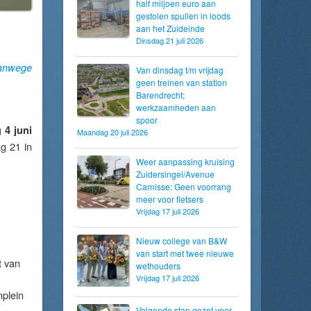
half miljoen euro aan
gestolen spullen in loods
aan het Zuideinde
Dinsdag 21 juli 2026
anwege
Van dinsdag t/m vrijdag
geen treinen van station
Barendrecht;
werkzaamheden aan
spoor
 4 juni
Maandag 20 juli 2026
g 21 in
Weer aanpassing kruising
Zuidersingel/Avenue
Carnisse: Geen voorrang
meer voor fietsers
Vrijdag 17 juli 2026
Nieuw college van B&W
van start met twee nieuwe
t van
wethouders
Vrijdag 17 juli 2026
nplein
Volgende stap gezet voor