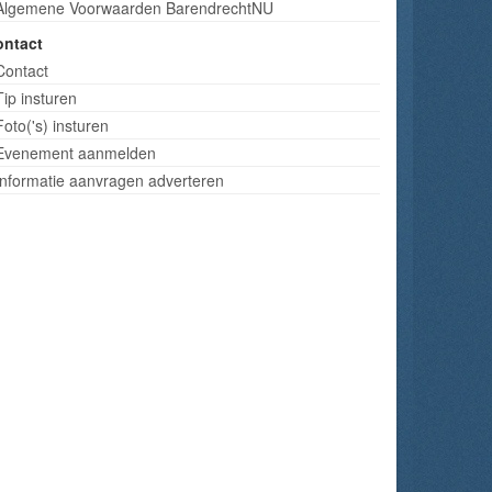
Algemene Voorwaarden BarendrechtNU
ontact
Contact
Tip insturen
Foto('s) insturen
Evenement aanmelden
Informatie aanvragen adverteren