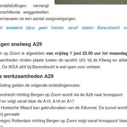
dafsluitingen vervangt
erschillende weggedeelten
 vernieuwen ze een aantal voegovergangen.
et weekend bijna geen treinen vanaf station Barendrecht v
ngen snelweg A29
en op Zoom is afgesloten
van vrijdag 1 juni 22.00 uur tot maandag
mheden vinden plaats tussen de op/afrit (20) bij de Kilweg en afsla
 De IKEA afrit bij Barendrecht is wel open voor verkeer.
es werkzaamheden A29
uiting gelden de volgende omleidingsroutes:
rendrecht richting Bergen op Zoom wordt via de A29 naar knooppunt
 en volgt vanaf daar de A15, A16 en A17
e Hoeksche Waard kan gebruikmaken van de Kiltunnel. De tunnel word
rij gemaakt
 regio) Rotterdam richting Bergen op Zoom volgt vanaf knooppunt Vaa
17