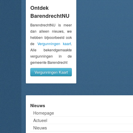
Ontdek
BarendrechtNU
BarendrechtNU is meer
dan alleen nieuws, we
hebben bijvoorbeeld ook
de
Vergunningen kaart
.
Alle bekendgemaakte
vergunningen in de
gemeente Barendrecht
Vergunningen Kaart
Nieuws
Homepage
Actueel
Nieuws