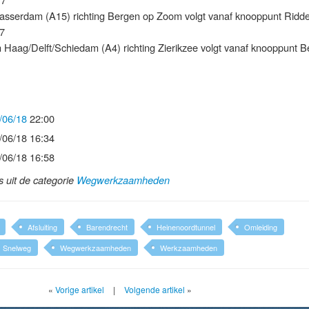
lasserdam (A15) richting Bergen op Zoom volgt vanaf knooppunt Ridde
7
 Haag/Delft/Schiedam (A4) richting Zierikzee volgt vanaf knooppunt B
/06/18
22:00
/06/18 16:34
/06/18 16:58
ls uit de categorie
Wegwerkzaamheden
Afsluiting
Barendrecht
Heinenoordtunnel
Omleiding
Snelweg
Wegwerkzaamheden
Werkzaamheden
«
Vorige artikel
|
Volgende artikel
»