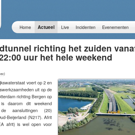
Actueel
Home
Live
Incidenten
Evenementen
tunnel richting het zuiden vana
22:00 uur het hele weekend
sec
)
waterstaat voert op 2 en
dswerkzaamheden uit op de
tterdam richting Bergen op
is daarom dit weekend
 de aansluitingen (20)
d-Beijerland (N217). Afrit
A afrit) is wel open voor