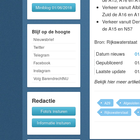
Verkeer vanuit Alb
Miniblog 01/06/2018
Zuid de A16 en A1
Verkeer vanuit Den
de A15 en N57
Blijf op de hoogte
Nieuwsbrief
Bron:
Rijkswaterstaat
Twitter
Datum nieuws
01
Telegram
Gepubliceerd
01
Facebook
Instagram
Laatste update
01
Volg BarendrechtNU
Bekijk hier meer artike
Redactie
A29
Afgesloten
Foto's insturen
Rijkswaterstaat
Informatie insturen