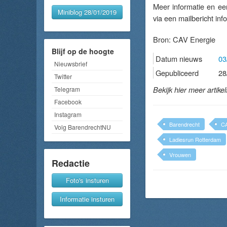
Meer informatie en een
Miniblog 28/01/2019
via een mailbericht in
Bron:
CAV Energie
Blijf op de hoogte
Datum nieuws
03
Nieuwsbrief
Gepubliceerd
28
Twitter
Telegram
Bekijk hier meer artike
Facebook
Instagram
Barendrecht
C
Volg BarendrechtNU
Ladiesrun Rotterdam
Vrouwen
Redactie
Foto's insturen
Informatie insturen