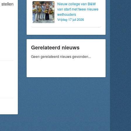
 stellen
Nieuw college van B&W
van start met twee nieuwe
wethouders
Vrijdag 17 juli 2026
Gerelateerd nieuws
Geen gerelateerd nieuws gevonden...