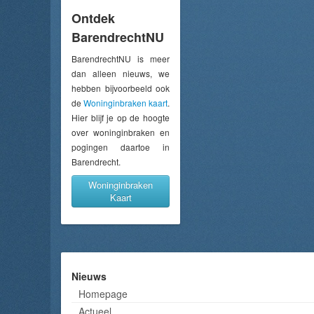
Ontdek
BarendrechtNU
BarendrechtNU is meer
dan alleen nieuws, we
hebben bijvoorbeeld ook
de
Woninginbraken kaart
.
Hier blijf je op de hoogte
over woninginbraken en
pogingen daartoe in
Barendrecht.
Woninginbraken
Kaart
Nieuws
Homepage
Actueel