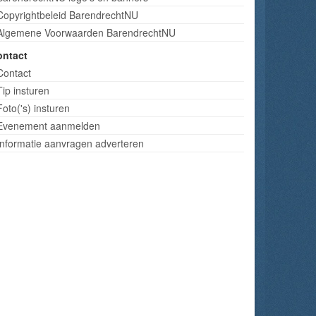
Copyrightbeleid BarendrechtNU
Algemene Voorwaarden BarendrechtNU
ontact
Contact
Tip insturen
Foto('s) insturen
Evenement aanmelden
Informatie aanvragen adverteren