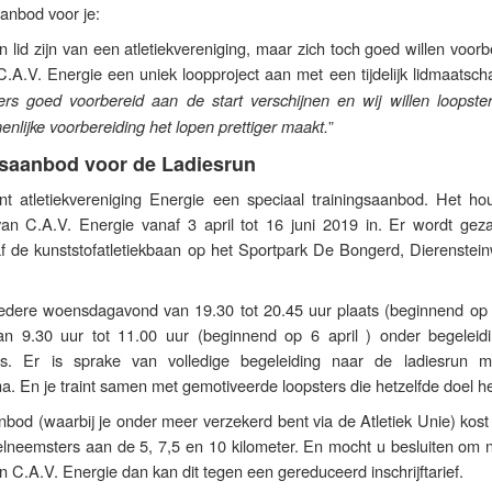
aanbod voor je:
n lid zijn van een atletiekvereniging, maar zich toch goed willen voor
C.A.V. Energie een uniek loopproject aan met een tijdelijk lidmaatsch
ers goed voorbereid aan de start verschijnen en wij willen loopster
”
nlijke voorbereiding het lopen prettiger maakt.
gsaanbod voor de Ladiesrun
t atletiekvereniging Energie een speciaal trainingsaanbod. Het ho
 van C.A.V. Energie vanaf 3 april tot 16 juni 2019 in. Er wordt geza
af de kunststofatletiekbaan op het Sportpark De Bongerd, Dierenstei
iedere woensdagavond van 19.30 tot 20.45 uur plaats (beginnend op 3
an 9.30 uur tot 11.00 uur (beginnend op 6 april ) onder begeleid
rs. Er is sprake van volledige begeleiding naar de ladiesrun 
. En je traint samen met gemotiveerde loopsters die hetzelfde doel h
aanbod (waarbij je onder meer verzekerd bent via de Atletiek Unie) kos
eelneemsters aan de 5, 7,5 en 10 kilometer. En mocht u besluiten om 
van C.A.V. Energie dan kan dit tegen een gereduceerd inschrijftarief.