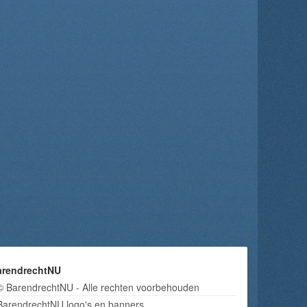
arendrechtNU
© BarendrechtNU - Alle rechten voorbehouden
BarendrechtNU logo's en banners