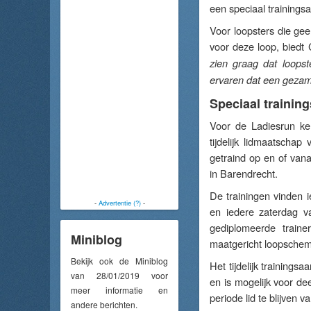
een speciaal trainings
Voor loopsters die gee
voor deze loop, biedt 
zien graag dat loopst
ervaren dat een gezame
Speciaal trainin
Voor de Ladiesrun ken
tijdelijk lidmaatschap
getraind op en of van
in Barendrecht.
De trainingen vinden 
-
Advertentie (?)
-
en iedere zaterdag v
gediplomeerde traine
Miniblog
maatgericht loopschema
Bekijk ook de Miniblog
Het tijdelijk trainings
van 28/01/2019 voor
en is mogelijk voor d
meer informatie en
periode lid te blijven 
andere berichten.