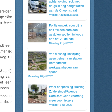
achtervolging, sok met
drugs in heg aangetroffen
aan de Chopinstraat
bereiden
Vrijdag 7 augustus 2026
ap: “
Wij
s laten
Politie ontdekt voor bijna
half miljoen euro aan
gestolen spullen in loods
aan het Zuideinde
Dinsdag 21 juli 2026
udt een
menlijk
Van dinsdag t/m vrijdag
nweg 10
geen treinen van station
Barendrecht;
werkzaamheden aan
 april)
spoor
ing van
Maandag 20 juli 2026
met een
Weer aanpassing kruising
ebben.
Zuidersingel/Avenue
t €55,00
Carnisse: Geen voorrang
meer voor fietsers
na deze
Vrijdag 17 juli 2026