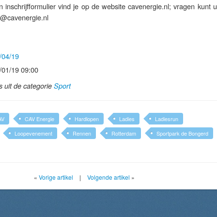
 inschrijfformulier vind je op de website cavenergie.nl; vragen kunt u
fo@cavenergie.nl
/04/19
/01/19 09:00
ls uit de categorie
Sport
AV
CAV Energie
Hardlopen
Ladies
Ladiesrun
Loopevenement
Rennen
Rotterdam
Sportpark de Bongerd
«
Vorige artikel
|
Volgende artikel
»