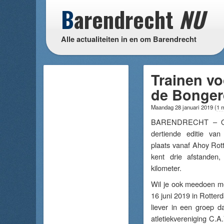
B
arendrecht
NU
Alle actualiteiten in en om Barendrecht
Trainen vo
de Bonger
Maandag 28 januari 2019
(
1 
BARENDRECHT – Op 
dertiende editie va
plaats vanaf Ahoy Rot
kent drie afstanden
kilometer.
Wil je ook meedoen m
16 juni 2019 in Rotter
liever in een groep d
atletiekvereniging C.A