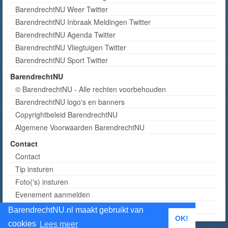
BarendrechtNU Weer Twitter
BarendrechtNU Inbraak Meldingen Twitter
BarendrechtNU Agenda Twitter
BarendrechtNU Vliegtuigen Twitter
BarendrechtNU Sport Twitter
BarendrechtNU
© BarendrechtNU - Alle rechten voorbehouden
BarendrechtNU logo's en banners
Copyrightbeleid BarendrechtNU
Algemene Voorwaarden BarendrechtNU
Contact
Contact
Tip insturen
Foto('s) insturen
Evenement aanmelden
Informatie aanvragen adverteren
BarendrechtNU.nl maakt gebruikt van
OK!
cookies
Lees meer