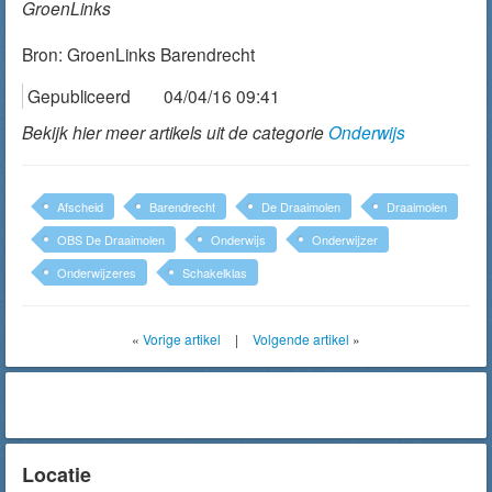
GroenLinks
Bron:
GroenLinks Barendrecht
Gepubliceerd
04/04/16 09:41
Bekijk hier meer artikels uit de categorie
Onderwijs
Afscheid
Barendrecht
De Draaimolen
Draaimolen
OBS De Draaimolen
Onderwijs
Onderwijzer
Onderwijzeres
Schakelklas
«
Vorige artikel
|
Volgende artikel
»
Locatie