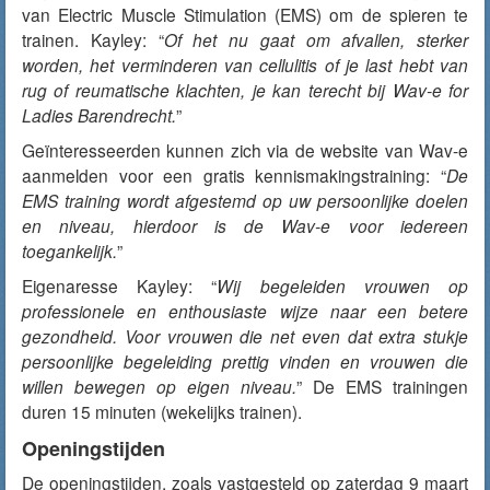
van Electric Muscle Stimulation (EMS) om de spieren te
trainen. Kayley: “
Of het nu gaat om afvallen, sterker
worden, het verminderen van cellulitis of je last hebt van
rug of reumatische klachten, je kan terecht bij Wav-e for
Ladies Barendrecht.
”
Geïnteresseerden kunnen zich via de website van Wav-e
aanmelden voor een gratis kennismakingstraining: “
De
EMS training wordt afgestemd op uw persoonlijke doelen
en niveau, hierdoor is de Wav-e voor iedereen
toegankelijk.
”
Eigenaresse Kayley: “
Wij begeleiden vrouwen op
professionele en enthousiaste wijze naar een betere
gezondheid. Voor vrouwen die net even dat extra stukje
persoonlijke begeleiding prettig vinden en vrouwen die
willen bewegen op eigen niveau.
” De EMS trainingen
duren 15 minuten (wekelijks trainen).
Openingstijden
De openingstijden, zoals vastgesteld op zaterdag 9 maart