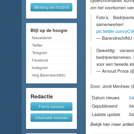
cybercriminaliteit ku
Miniblog 04/10/2018
om het voorkomen van c
Foto’s: Bedrijven
samenwerk
Blijf op de hoogte
pic.twitter.com/o
— BarendrechtNU 
Nieuwsbrief
Twitter
Geweldig:
vanavo
Telegram
bedrijventerreinen.
Facebook
voor een tweede st
Instagram
— Arnoud Proos (
Volg BarendrechtNU
Door:
Jordi Menheer
(
Redactie
Datum nieuws
04
Gepubliceerd
04
Foto's insturen
Laatste update
04
Informatie insturen
Bekijk hier meer artike