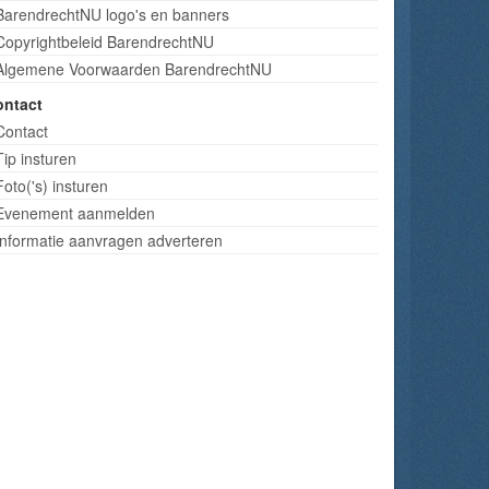
BarendrechtNU logo's en banners
Copyrightbeleid BarendrechtNU
Algemene Voorwaarden BarendrechtNU
ontact
Contact
Tip insturen
Foto('s) insturen
Evenement aanmelden
Informatie aanvragen adverteren