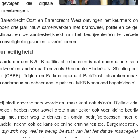
gevolgen die digitale
ch meebrengen.
n Barendrecht Oost en Barendrecht West ontvingen het keurmerk o
open drie jaar nauw samenwerkten met brandweer, politie en de g
imaat en de aantrekkelijkheid van het bedrijventerrein te verbet
 en onveiligheidsgevoelen te verminderen.
r veiligheid
waarde om een KVO-B-certificaat te behalen is dat ondernemers sa
andweer en andere partijen zoals Gemeente Ridderkerk, Stichting coll
cht (CBBB), Trigion en Parkmanagement ParkTrust, afspraken maa
t en onderhoud en beheer aan te pakken. MKB Nederland begeleidde dit
ij biedt ondernemers voordelen, maar kent ook risico’s. Digitale crimi
volgen hebben voor zowel grote maar zeker ook voor kleine bedrij
 zijn niet meer weg te denken en omdat bedrijfsprocessen meer 
andeld, neemt ook de kans op online criminaliteit toe. Burgemeester 
zijn zich nog veel te weinig bewust van het feit dat ze maatregele