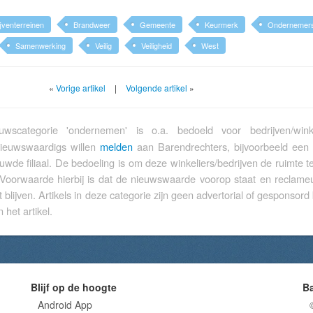
jventerreinen
Brandweer
Gemeente
Keurmerk
Ondernemer
Samenwerking
Veilig
Veiligheid
West
«
Vorige artikel
|
Volgende artikel
»
wscategorie 'ondernemen' is o.a. bedoeld voor bedrijven/wink
nieuwswaardigs willen
melden
aan Barendrechters, bijvoorbeeld een
euwde filiaal. De bedoeling is om deze winkeliers/bedrijven de ruimte 
 Voorwaarde hierbij is dat de nieuwswaarde voorop staat en reclameu
t blijven. Artikels in deze categorie zijn geen advertorial of gesponsord 
 het artikel.
Blijf op de hoogte
B
Android App