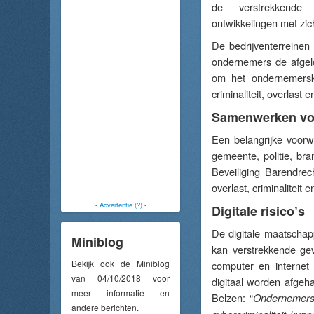
de verstrekkende 
ontwikkelingen met zi
De bedrijventerreine
ondernemers de afgel
om het ondernemerskl
criminaliteit, overlast
Samenwerken voo
Een belangrijke voor
gemeente, politie, br
Beveiliging Barendre
overlast, criminalitei
-
Advertentie (?)
-
Digitale risico’s
De digitale maatschapp
Miniblog
kan verstrekkende ge
Bekijk ook de Miniblog
computer en internet
van 04/10/2018 voor
digitaal worden afgeh
meer informatie en
Belzen: “
Ondernemers 
andere berichten.