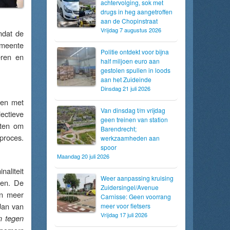
achtervolging, sok met
drugs in heg aangetroffen
aan de Chopinstraat
Vrijdag 7 augustus 2026
mdat de
emeente
Politie ontdekt voor bijna
eren en
half miljoen euro aan
gestolen spullen in loods
aan het Zuideinde
Dinsdag 21 juli 2026
men met
Van dinsdag t/m vrijdag
ectieve
geen treinen van station
kten om
Barendrecht;
 proces.
werkzaamheden aan
spoor
Maandag 20 juli 2026
naliteit
Weer aanpassing kruising
ven. De
Zuidersingel/Avenue
en meer
Carnisse: Geen voorrang
Jan van
meer voor fietsers
Vrijdag 17 juli 2026
n tegen