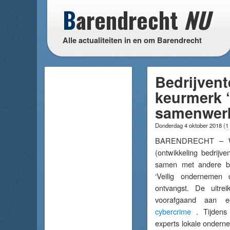
B
arendrecht
NU
Alle actualiteiten in en om Barendrecht
Bedrijven
keurmerk 
samenwer
Donderdag 4 oktober 2018
(
1
BARENDRECHT – We
(ontwikkeling bedrijv
samen met andere be
‘Veilig ondernemen 
ontvangst. De uitrei
voorafgaand aan
cybercrime
. Tijdens 
experts lokale onderne