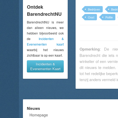
Ontdek
Bedrijven
Bedri
BarendrechtNU
Oost
Politie
BarendrechtNU is meer
dan alleen nieuws, we
hebben bijvoorbeeld ook
de
Incidenten &
Evenementen kaart
: De nieu
Opmerking
waarbij het nieuws
Barendrecht die iets 
zichtbaar is op een kaart.
winkelier of een verni
Incidenten &
dit nieuws te melden.
Evenementen Kaart
tot het redelijke beperk
tenzij anders vermeld in
Nieuws
Homepage