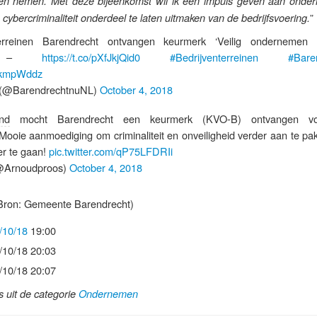
nnen nemen. Met deze bijeenkomst wil ik een impuls geven aan onde
”
ybercriminaliteit onderdeel te laten uitmaken van de bedrijfsvoering.
terreinen Barendrecht ontvangen keurmerk ‘Veilig ondernemen 
en’ –
https://t.co/pXfJkjQid0
#Bedrijventerreinen
#Bare
C0kmpWddz
(@BarendrechtnuNL)
October 4, 2018
nd
mocht Barendrecht een keurmerk (KVO-B) ontvangen v
 Mooie aanmoediging om criminaliteit en onveiligheid verder aan te p
er te gaan!
pic.twitter.com/qP75LFDRIi
@Arnoudproos)
October 4, 2018
Bron: Gemeente Barendrecht)
/10/18
19:00
/10/18 20:03
/10/18 20:07
ls uit de categorie
Ondernemen