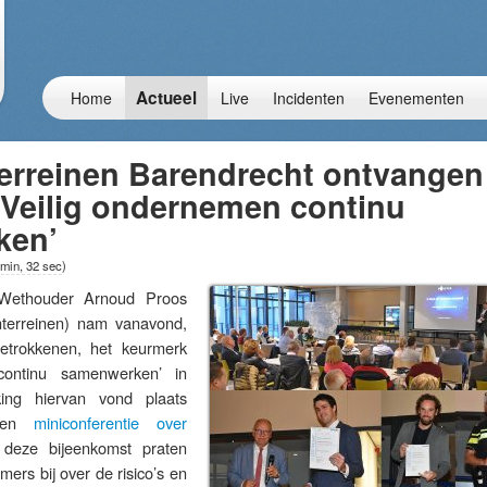
Actueel
Home
Live
Incidenten
Evenementen
terreinen Barendrecht ontvangen
‘Veilig ondernemen continu
ken’
 min, 32 sec
)
thouder Arnoud Proos
enterreinen) nam vanavond,
trokkenen, het keurmerk
continu samenwerken’ in
king hiervan vond plaats
 een
miniconferentie over
deze bijeenkomst praten
mers bij over de risico’s en