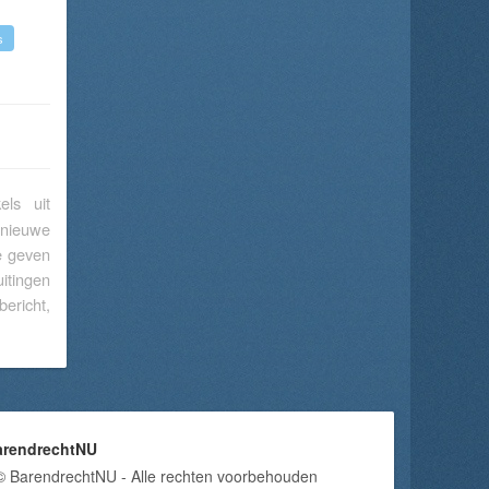
s
els uit
 nieuwe
te geven
itingen
bericht,
arendrechtNU
© BarendrechtNU - Alle rechten voorbehouden