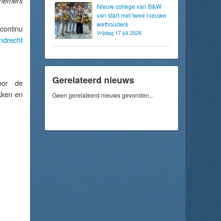
rnemers
Nieuw college van B&W
van start met twee nieuwe
wethouders
continu
Vrijdag 17 juli 2026
ndrecht
Gerelateerd nieuws
oor de
akken en
Geen gerelateerd nieuws gevonden...