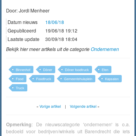
Door:
Jordi Menheer
Datum nieuws
18/06/18
Gepubliceerd
19/06/18 19:12
Laatste update
30/09/18 18:04
Bekijk hier meer artikels uit de categorie
Ondernemen
Binnenhof
Döner
Döner foodtruck
Eten
Food
Foodtruck
Gemeentehuisplein
Kapsalon
Truck
«
Vorige artikel
|
Volgende artikel
»
Opmerking
: De nieuwscategorie 'ondernemen' is o.a.
bedoeld voor bedrijven/winkels uit Barendrecht die iets