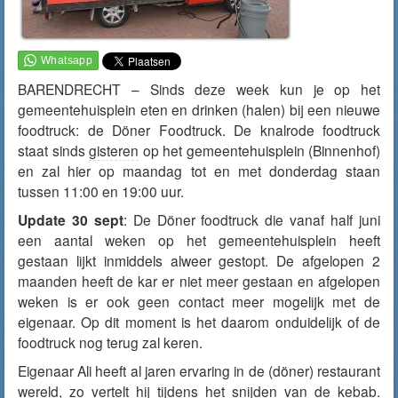
BARENDRECHT – Sinds deze week kun je op het
gemeentehuisplein eten en drinken (halen) bij een nieuwe
foodtruck: de Döner Foodtruck. De knalrode foodtruck
staat sinds
gisteren
op het gemeentehuisplein (Binnenhof)
en zal hier op maandag tot en met donderdag staan
tussen 11:00 en 19:00 uur.
Update 30 sept
: De Döner foodtruck die vanaf half juni
een aantal weken op het gemeentehuisplein heeft
gestaan lijkt inmiddels alweer gestopt. De afgelopen 2
maanden heeft de kar er niet meer gestaan en afgelopen
weken is er ook geen contact meer mogelijk met de
eigenaar. Op dit moment is het daarom onduidelijk of de
foodtruck nog terug zal keren.
Eigenaar Ali heeft al jaren ervaring in de (döner) restaurant
wereld, zo vertelt hij tijdens het snijden van de kebab.