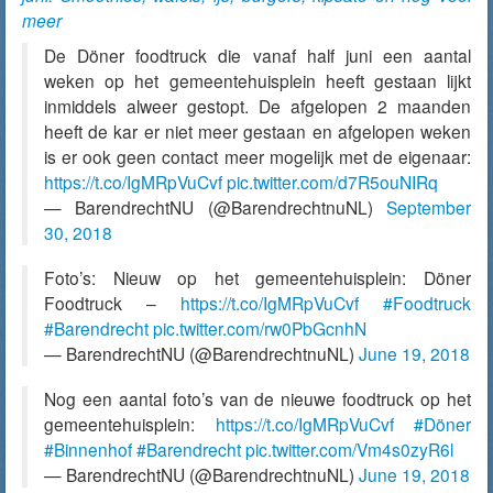
meer
De Döner foodtruck die vanaf half juni een aantal
weken op het gemeentehuisplein heeft gestaan lijkt
inmiddels alweer gestopt. De afgelopen 2 maanden
heeft de kar er niet meer gestaan en afgelopen weken
is er ook geen contact meer mogelijk met de eigenaar:
https://t.co/IgMRpVuCvf
pic.twitter.com/d7R5ouNIRq
— BarendrechtNU (@BarendrechtnuNL)
September
30, 2018
Foto’s: Nieuw op het gemeentehuisplein: Döner
Foodtruck –
https://t.co/IgMRpVuCvf
#Foodtruck
#Barendrecht
pic.twitter.com/rw0PbGcnhN
— BarendrechtNU (@BarendrechtnuNL)
June 19, 2018
Nog een aantal foto’s van de nieuwe foodtruck op het
gemeentehuisplein:
https://t.co/IgMRpVuCvf
#Döner
#Binnenhof
#Barendrecht
pic.twitter.com/Vm4s0zyR6l
— BarendrechtNU (@BarendrechtnuNL)
June 19, 2018