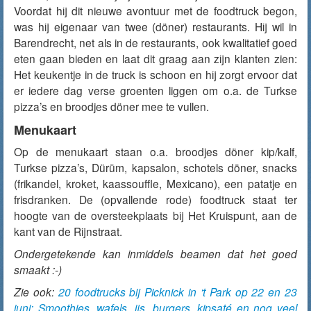
Voordat hij dit nieuwe avontuur met de foodtruck begon,
was hij eigenaar van twee (döner) restaurants. Hij wil in
Barendrecht, net als in de restaurants, ook kwalitatief goed
eten gaan bieden en laat dit graag aan zijn klanten zien:
Het keukentje in de truck is schoon en hij zorgt ervoor dat
er iedere dag verse groenten liggen om o.a. de Turkse
pizza’s en broodjes döner mee te vullen.
Menukaart
Op de menukaart staan o.a. broodjes döner kip/kalf,
Turkse pizza’s, Dürüm, kapsalon, schotels döner, snacks
(frikandel, kroket, kaassouffle, Mexicano), een patatje en
frisdranken. De (opvallende rode) foodtruck staat ter
hoogte van de oversteekplaats bij Het Kruispunt, aan de
kant van de Rijnstraat.
Ondergetekende kan inmiddels beamen dat het goed
smaakt :-)
Zie ook:
20 foodtrucks bij Picknick in ‘t Park op 22 en 23
juni: Smoothies, wafels, ijs, burgers, kipsaté en nog veel