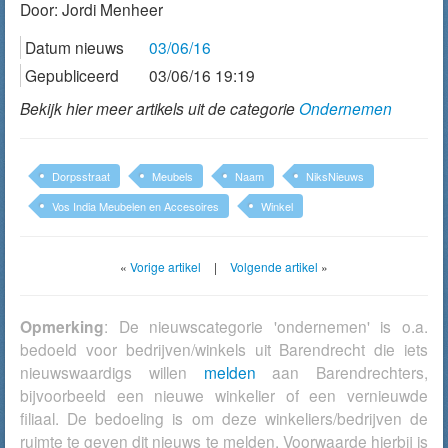
Door:
Jordi Menheer
Datum nieuws
03/06/16
Gepubliceerd
03/06/16 19:19
Bekijk hier meer artikels uit de categorie
Ondernemen
Dorpsstraat
Meubels
Naam
NiksNieuws
Vos India Meubelen en Accesoires
Winkel
«
Vorige artikel
|
Volgende artikel
»
Opmerking
: De nieuwscategorie 'ondernemen' is o.a.
bedoeld voor bedrijven/winkels uit Barendrecht die iets
nieuwswaardigs willen
melden
aan Barendrechters,
bijvoorbeeld een nieuwe winkelier of een vernieuwde
filiaal. De bedoeling is om deze winkeliers/bedrijven de
ruimte te geven dit nieuws te melden. Voorwaarde hierbij is