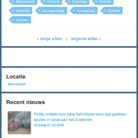
Barendrecht
Fanfare
Feestdag
Historie
Kinderen
Koninginnedag
Koningsdag
Optocht
Scholen
«
Vorige artikel
|
Volgende artikel
»
Locatie
Barendrecht
Recent nieuws
Politie ontdekt voor bijna half miljoen euro aan gestolen
spullen in loods aan het Zuideinde
Dinsdag 21 juli 2026