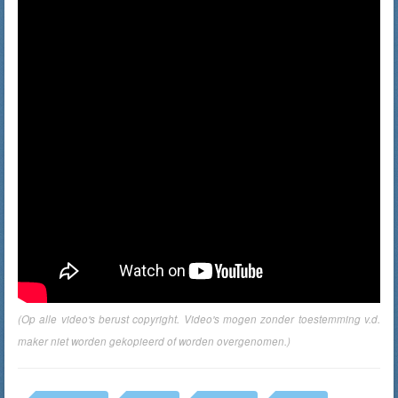
(Op alle video's berust copyright. Video's mogen zonder toestemming v.d.
maker niet worden gekopieerd of worden overgenomen.)