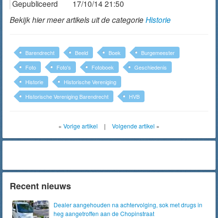
Gepubliceerd
17/10/14 21:50
Bekijk hier meer artikels uit de categorie
Historie
Barendrecht
Beeld
Boek
Burgemeester
Foto
Foto's
Fotoboek
Geschiedenis
Historie
Historische Vereniging
Historische Vereniging Barendrecht
HVB
«
Vorige artikel
|
Volgende artikel
»
Recent nieuws
Dealer aangehouden na achtervolging, sok met drugs in
heg aangetroffen aan de Chopinstraat