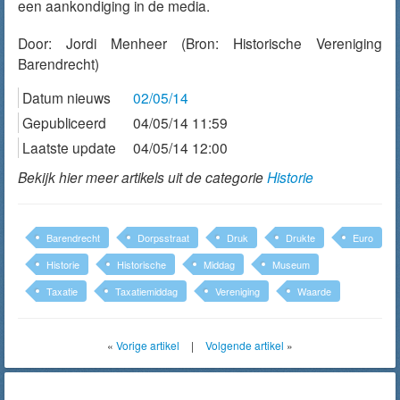
een aankondiging in de media.
Door:
Jordi Menheer
(Bron: Historische Vereniging
Barendrecht)
Datum nieuws
02/05/14
Gepubliceerd
04/05/14 11:59
Laatste update
04/05/14 12:00
Bekijk hier meer artikels uit de categorie
Historie
Barendrecht
Dorpsstraat
Druk
Drukte
Euro
Historie
Historische
Middag
Museum
Taxatie
Taxatiemiddag
Vereniging
Waarde
«
Vorige artikel
|
Volgende artikel
»