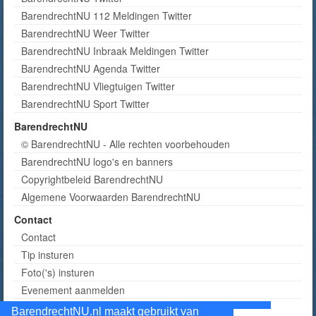
BarendrechtNU 112 Meldingen Twitter
BarendrechtNU Weer Twitter
BarendrechtNU Inbraak Meldingen Twitter
BarendrechtNU Agenda Twitter
BarendrechtNU Vliegtuigen Twitter
BarendrechtNU Sport Twitter
BarendrechtNU
© BarendrechtNU - Alle rechten voorbehouden
BarendrechtNU logo's en banners
Copyrightbeleid BarendrechtNU
Algemene Voorwaarden BarendrechtNU
Contact
Contact
Tip insturen
Foto('s) insturen
Evenement aanmelden
Informatie aanvragen adverteren
BarendrechtNU.nl maakt gebruikt van