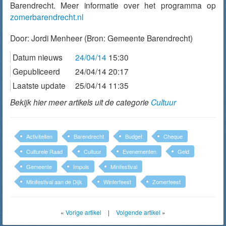
Barendrecht. Meer informatie over het programma op
zomerbarendrecht.nl
Door:
Jordi Menheer
(Bron: Gemeente Barendrecht)
Datum nieuws
24/04/14
15:30
Gepubliceerd
24/04/14 20:17
Laatste update
25/04/14 11:35
Bekijk hier meer artikels uit de categorie
Cultuur
Activiteiten
Barendrecht
Budget
Cheque
Culturele Raad
Cultuur
Evenementen
Geld
Gemeente
Impuls
Minifestival
Minifestival aan de Dijk
Winterfeest
Zomerfeest
«
Vorige artikel
|
Volgende artikel
»