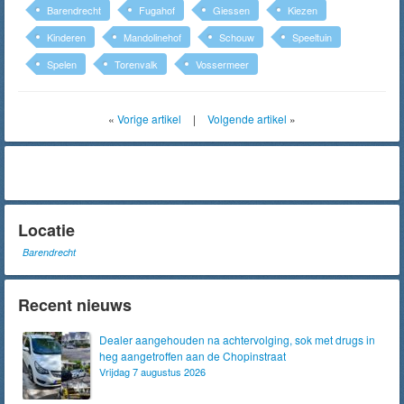
Barendrecht
Fugahof
Giessen
Kiezen
Kinderen
Mandolinehof
Schouw
Speeltuin
Spelen
Torenvalk
Vossermeer
«
Vorige artikel
|
Volgende artikel
»
Locatie
Barendrecht
Recent nieuws
Dealer aangehouden na achtervolging, sok met drugs in
heg aangetroffen aan de Chopinstraat
Vrijdag 7 augustus 2026