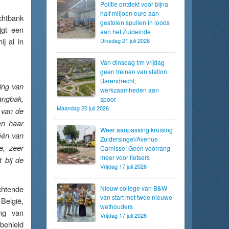
Politie ontdekt voor bijna
half miljoen euro aan
chtbank
gestolen spullen in loods
jgt een
aan het Zuideinde
j al in
Dinsdag 21 juli 2026
Van dinsdag t/m vrijdag
geen treinen van station
Barendrecht;
ing van
werkzaamheden aan
vangbak,
spoor
Maandag 20 juli 2026
 van de
en haar
Weer aanpassing kruising
één van
Zuidersingel/Avenue
e, zeer
Carnisse: Geen voorrang
meer voor fietsers
 bij de
Vrijdag 17 juli 2026
chtende
Nieuw college van B&W
van start met twee nieuwe
België,
wethouders
ing van
Vrijdag 17 juli 2026
behield