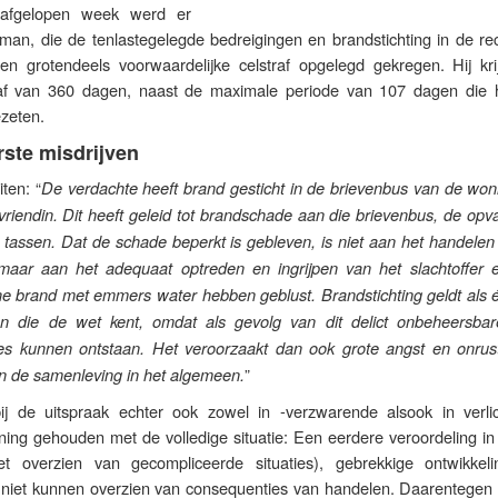
 afgelopen week werd er
man, die de tenlastegelegde bedreigingen en brandstichting in de re
en grotendeels voorwaardelijke celstraf opgelegd gekregen. Hij kri
raf van 360 dagen, naast de maximale periode van 107 dagen die hi
ezeten.
ste misdrijven
ten: “
De verdachte heeft brand gesticht in de brievenbus van de won
x-vriendin. Dit heeft geleid tot brandschade aan die brievenbus, de op
 tassen. Dat de schade beperkt is gebleven, is niet aan het handelen
maar aan het adequaat optreden en ingrijpen van het slachtoffer 
ne brand met emmers water hebben geblust. Brandstichting geldt als 
en die de wet kent, omdat als gevolg van dit delict onbeheersbar
ies kunnen ontstaan. Het veroorzaakt dan ook grote angst en onrust
”
in de samenleving in het algemeen.
ij de uitspraak echter ook zowel in -verzwarende alsook in verli
ing gehouden met de volledige situatie: Een eerdere veroordeling in 
et overzien van gecompliceerde situaties), gebrekkige ontwikkel
niet kunnen overzien van consequenties van handelen. Daarentegen 