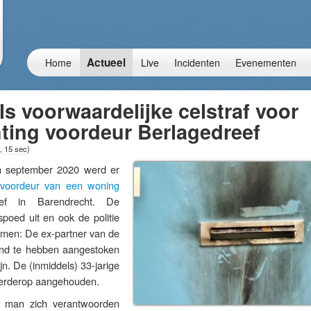
Actueel
Home
Live
Incidenten
Evenementen
s voorwaardelijke celstraf voor
ting voordeur Berlagedreef
, 15 sec
)
september 2020 werd er
e voordeur van een woning
ef in Barendrecht. De
poed uit en ook de politie
komen: De ex-partner van de
nd te hebben aangestoken
ijn. De (inmiddels) 33-jarige
verderop aangehouden.
 man zich verantwoorden