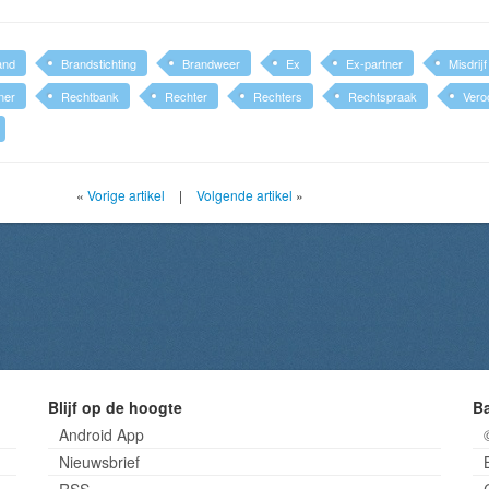
and
Brandstichting
Brandweer
Ex
Ex-partner
Misdrijf
ner
Rechtbank
Rechter
Rechters
Rechtspraak
Vero
«
Vorige artikel
|
Volgende artikel
»
Blijf op de hoogte
B
Android App
Nieuwsbrief
RSS