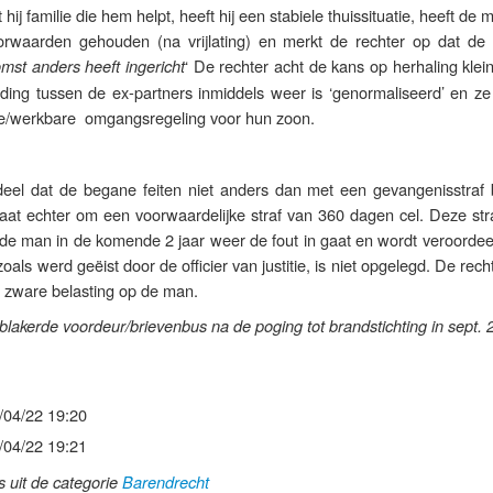
hij familie die hem helpt, heeft hij een stabiele thuissituatie, heeft de 
oorwaarden gehouden (na vrijlating) en merkt de rechter op dat de
‘ De rechter acht de kans op herhaling kle
mst anders heeft ingericht
ing tussen de ex-partners inmiddels weer is ‘genormaliseerd’ en z
e/werkbare omgangsregeling voor hun zoon.
deel dat de begane feiten niet anders dan met een gevangenisstraf b
at echter om een voorwaardelijke straf van 360 dagen cel. Deze str
 de man in de komende 2 jaar weer de fout in gaat en wordt veroordee
zoals werd geëist door de officier van justitie, is niet opgelegd. De rech
e zware belasting op de man.
eblakerde voordeur/brievenbus na de poging tot brandstichting in sept.
/04/22 19:20
/04/22 19:21
ls uit de categorie
Barendrecht