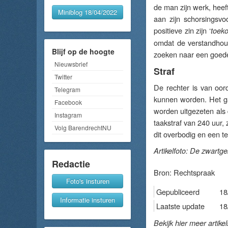
de man zijn werk, heeft 
Miniblog 18/04/2022
aan zijn schorsingsv
positieve zin zijn ‘
toeko
omdat de verstandhoud
Blijf op de hoogte
zoeken naar een goed
Nieuwsbrief
Straf
Twitter
De rechter is van oor
Telegram
kunnen worden. Het ga
Facebook
worden uitgezeten als
Instagram
taakstraf van 240 uur, 
Volg BarendrechtNU
dit overbodig en een t
Artikelfoto: De zwartg
Redactie
Bron:
Rechtspraak
Foto's insturen
Gepubliceerd
18
Informatie insturen
Laatste update
18
Bekijk hier meer artike