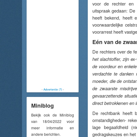
voor de rechter en
uitspraak gedaan: De 
heeft bekend, heeft e
voorwaardelijke celst
voorarrest heeft vastg
Eén van de zwaar
De rechters over de fei
het slachtoffer, zijn e
de voordeur en enkele
verdachte te danken 
moeder, die de ontsta
de zwaarste misdrijv
-
Advertentie (?)
-
gevaarzettende situat
direct betrokkenen en 
Miniblog
De rechtbank heeft b
Bekijk ook de Miniblog
omstandigheden- reken
van 18/04/2022 voor
lage begaafdheid (ni
meer informatie en
gedragskeuzes en het 
andere berichten.