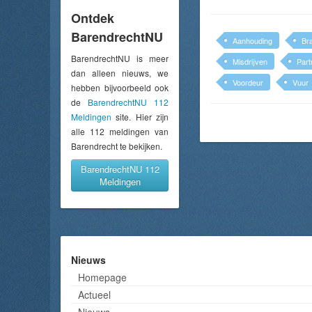
Ontdek
BarendrechtNU
Aanhouding
Br
BarendrechtNU is meer
Misdrijven
Part
dan alleen nieuws, we
Voordeur
Vuur
hebben bijvoorbeeld ook
de
BarendrechtNU 112
Meldingen
site. Hier zijn
alle 112 meldingen van
Barendrecht te bekijken.
BarendrechtNU 112
Meldingen
Nieuws
Homepage
Actueel
Nieuws