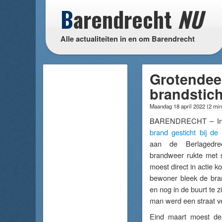
B
arendrecht
NU
Alle actualiteiten in en om Barendrecht
Grotendeel
brandstich
Maandag 18 april 2022
(
2 min
BARENDRECHT – In 
brand gesticht bij d
aan de Berlagedre
brandweer rukte met s
moest direct in actie 
bewoner bleek de bra
en nog in de buurt te z
man werd een straat 
Eind maart moest de