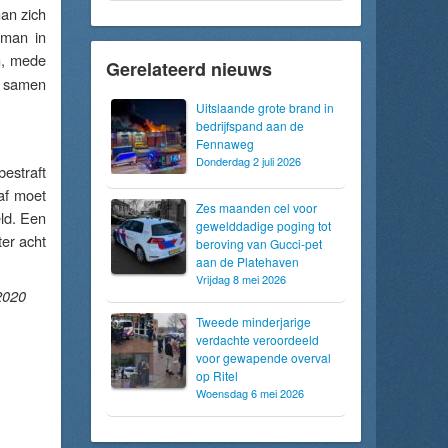
man zich
 man in
in, mede
Gerelateerd nieuws
e samen
Uitslaande grote brand in
bedrijfspand aan de
Fennaweg
Donderdag 2 juli 2026
estraft
af moet
Zes maanden cel voor
ld. Een
gewelddadige poging tot
ter acht
beroving van Gucci-pet
aan de Platehaven
Vrijdag 8 mei 2026
 2020
Tweede minderjarige
verdachte veroordeeld
voor gewapende overval
op Ritel
Woensdag 6 mei 2026