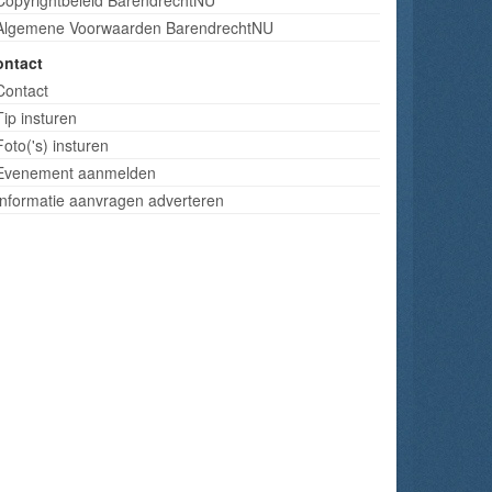
Algemene Voorwaarden BarendrechtNU
ontact
Contact
Tip insturen
Foto('s) insturen
Evenement aanmelden
Informatie aanvragen adverteren