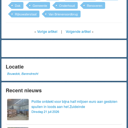
Dok
Gemeente
Onderhoud
Renoveren
Rijkswaterstaat
Van Brienenoordbrug
«
Vorige artikel
|
Volgende artikel
»
Locatie
Bouwdok, Barendrecht
Recent nieuws
Politie ontdekt voor bijna half miljoen euro aan gestolen
spullen in loods aan het Zuideinde
Dinsdag 21 juli 2026