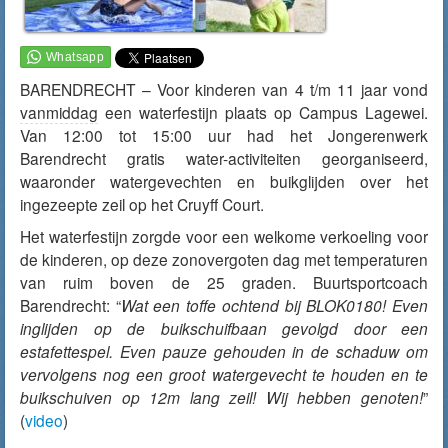
BARENDRECHT – Voor kinderen van 4 t/m 11 jaar vond
vanmiddag
een waterfestijn plaats op Campus Lagewei.
Van 12:00 tot 15:00 uur had het Jongerenwerk
Barendrecht gratis water-activiteiten georganiseerd,
waaronder watergevechten en buikglijden over het
ingezeepte zeil op het Cruyff Court.
Het waterfestijn zorgde voor een welkome verkoeling voor
de kinderen, op deze zonovergoten dag met temperaturen
van ruim boven de 25 graden. Buurtsportcoach
Barendrecht: “
Wat een toffe ochtend bij BLOK0180! Even
inglijden op de buikschuifbaan gevolgd door een
estafettespel. Even pauze gehouden in de schaduw om
vervolgens nog een groot watergevecht te houden en te
buikschuiven op 12m lang zeil! Wij hebben genoten!
”
(
video
)