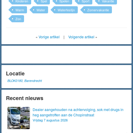
Kinderen
Spel
Spelen
Sport
Vakantie
Warm
Water
Waterfestijn
Zomervakantie
Zon
«
Vorige artikel
|
Volgende artikel
»
Locatie
BLOK0180, Barendrecht
Recent nieuws
Dealer aangehouden na achtervolging, sok met drugs in
heg aangetroffen aan de Chopinstraat
Vrijdag 7 augustus 2026