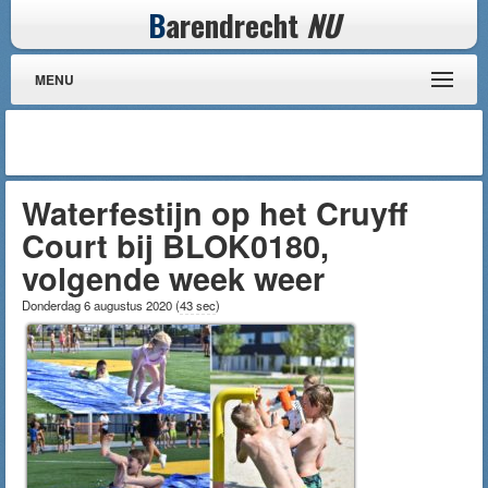
B
arendrecht
NU
MENU
Waterfestijn op het Cruyff
Court bij BLOK0180,
volgende week weer
Donderdag 6 augustus 2020
(
43 sec
)