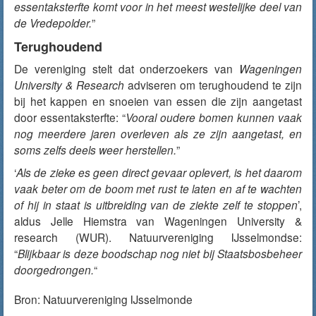
essentaksterfte komt voor in het meest westelijke deel van
de Vredepolder.
”
Terughoudend
De vereniging stelt dat onderzoekers van
Wageningen
University & Research
adviseren om terughoudend te zijn
bij het kappen en snoeien van essen die zijn aangetast
door essentaksterfte: “
Vooral oudere bomen kunnen vaak
nog meerdere jaren overleven als ze zijn aangetast, en
soms zelfs deels weer herstellen.
”
‘
Als de zieke es geen direct gevaar oplevert, is het daarom
vaak beter om de boom met rust te laten en af te wachten
of hij in staat is uitbreiding van de ziekte zelf te stoppen
’,
aldus Jelle Hiemstra van Wageningen University &
research (WUR). Natuurvereniging IJsselmondse:
“
Blijkbaar is deze boodschap nog niet bij Staatsbosbeheer
doorgedrongen.
“
Bron:
Natuurvereniging IJsselmonde