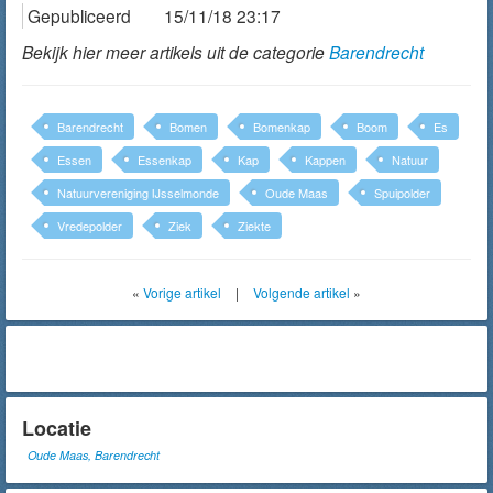
Gepubliceerd
15/11/18 23:17
Bekijk hier meer artikels uit de categorie
Barendrecht
Barendrecht
Bomen
Bomenkap
Boom
Es
Essen
Essenkap
Kap
Kappen
Natuur
Natuurvereniging IJsselmonde
Oude Maas
Spuipolder
Vredepolder
Ziek
Ziekte
«
Vorige artikel
|
Volgende artikel
»
Locatie
Oude Maas, Barendrecht