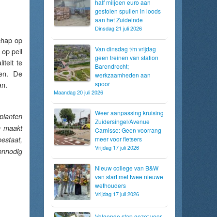
half miljoen euro aan
gestolen spullen in loods
aan het Zuideinde
Dinsdag 21 juli 2026
chap op
Van dinsdag t/m vrijdag
op peil
geen treinen van station
teit te
Barendrecht;
ten. De
werkzaamheden aan
an.
spoor
Maandag 20 juli 2026
Weer aanpassing kruising
planten
Zuidersingel/Avenue
n maakt
Carnisse: Geen voorrang
oestaat,
meer voor fietsers
Vrijdag 17 juli 2026
 onnodig
Nieuw college van B&W
van start met twee nieuwe
wethouders
Vrijdag 17 juli 2026
Volgende stap gezet voor