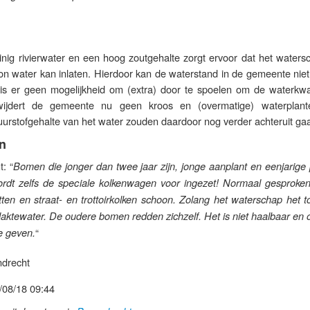
nig rivierwater en een hoog zoutgehalte zorgt ervoor dat het waters
n water kan inlaten. Hierdoor kan de waterstand in de gemeente niet 
 er geen mogelijkheid om (extra) door te spoelen om de waterkwali
wijdert de gemeente nu geen kroos en (overmatige) waterplan
zuurstofgehalte van het water zouden daardoor nog verder achteruit ga
n
: “
Bomen die jonger dan twee jaar zijn, jonge aanplant en eenjarige 
ordt zelfs de speciale kolkenwagen voor ingezet! Normaal gesproke
ten en straat- en trottoirkolken schoon. Zolang het waterschap het t
laktewater. De oudere bomen redden zichzelf. Het is niet haalbaar en
“
e geven.
drecht
/08/18 09:44