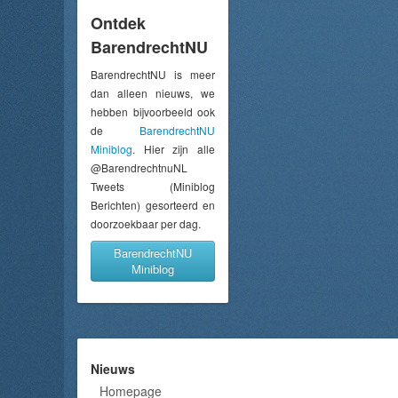
Ontdek
BarendrechtNU
BarendrechtNU is meer
dan alleen nieuws, we
hebben bijvoorbeeld ook
de
BarendrechtNU
Miniblog
. Hier zijn alle
@BarendrechtnuNL
Tweets (Miniblog
Berichten) gesorteerd en
doorzoekbaar per dag.
BarendrechtNU
Miniblog
Nieuws
Homepage