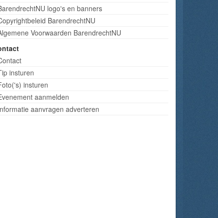
BarendrechtNU logo's en banners
Copyrightbeleid BarendrechtNU
Algemene Voorwaarden BarendrechtNU
ontact
Contact
Tip insturen
Foto('s) insturen
Evenement aanmelden
Informatie aanvragen adverteren