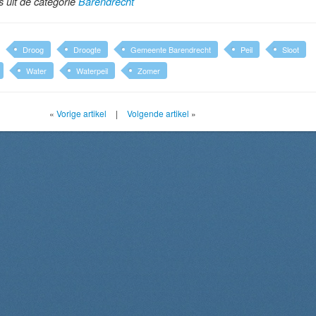
ls uit de categorie
Barendrecht
Droog
Droogte
Gemeente Barendrecht
Peil
Sloot
Water
Waterpeil
Zomer
«
Vorige artikel
|
Volgende artikel
»