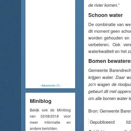
”
de rivier komen.
Schoon water
De combinatie van wei
dit moment geen schoo
worden gehouden en is
verbeteren. Ook ver
waterkwaliteit en het 
Bomen bewatere
Gemeente Barendrecht
krijgen water. Daar w
zo’n wagen de rioolput
-
Advertentie (?)
-
gebeurt dit met opperv
om alle bomen water t
Miniblog
Bekijk ook de Miniblog
Bron:
Gemeente Baren
van 02/08/2018 voor
Gepubliceerd
02
meer informatie en
andere berichten.