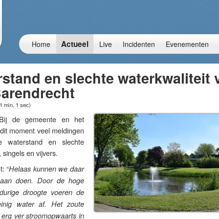
Actueel
Home
Live
Incidenten
Evenementen
stand en slechte waterkwaliteit 
Barendrecht
1 min, 1 sec
)
j de gemeente en het
dit moment veel meldingen
e waterstand en slechte
, singels en vijvers.
: “
Helaas kunnen we daar
 aan doen. Door de hoge
durige droogte voeren de
einig water af. Het zoute
 erg ver stroomopwaarts in