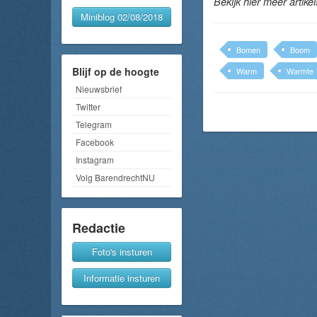
Bekijk hier meer artike
Miniblog 02/08/2018
Bomen
Boom
Blijf op de hoogte
Warm
Warmte
Nieuwsbrief
Twitter
Telegram
Facebook
Instagram
Volg BarendrechtNU
Redactie
Foto's insturen
Informatie insturen