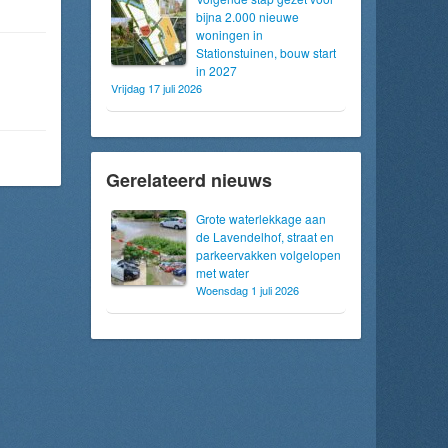
bijna 2.000 nieuwe
woningen in
Stationstuinen, bouw start
in 2027
Vrijdag 17 juli 2026
Gerelateerd nieuws
Grote waterlekkage aan
de Lavendelhof, straat en
parkeervakken volgelopen
met water
Woensdag 1 juli 2026