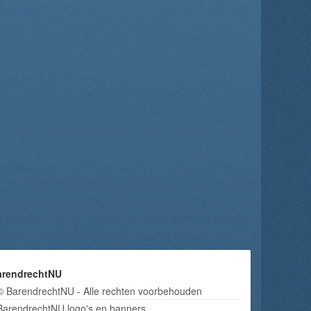
arendrechtNU
© BarendrechtNU - Alle rechten voorbehouden
BarendrechtNU logo's en banners