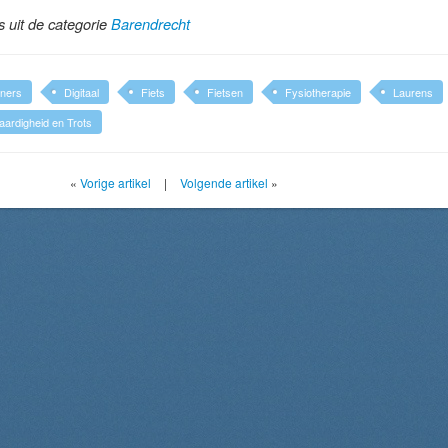
ls uit de categorie
Barendrecht
ners
Digitaal
Fiets
Fietsen
Fysiotherapie
Laurens
ardigheid en Trots
«
Vorige artikel
|
Volgende artikel
»