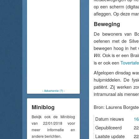
op een scherm (digitaa
afleggen. Op deze ma
Beweging
De bewoners van Bor
oefenen met de Silver
bewegen hoog in het v
. Ook is er een Bra
Wii
is er ook een
Tovertafel
Afgelopen dinsdag was
hulpmiddelen. De fysi
patiënt. Zij werken 
-
Advertentie (?)
-
intramuraal als mensen 
Miniblog
Bron:
Laurens Borgst
Bekijk ook de Miniblog
Datum nieuws
16
van 22/01/2018 voor
Gepubliceerd
22
meer informatie en
Laatste update
22
andere berichten.