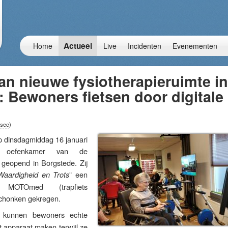
Actueel
Home
Live
Incidenten
Evenementen
n nieuwe fysiotherapieruimte in
 Bewoners fietsen door digitale
 sec
)
insdagmiddag 16 januari
 oefenkamer van de
 geopend in Borgstede. Zij
” een
Waardigheid en Trots
et MOTOmed (trapfiets
schonken gekregen.
kunnen bewoners echte
 apparaat maken terwijl ze