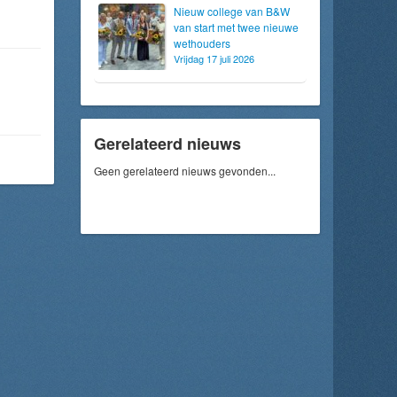
Nieuw college van B&W
van start met twee nieuwe
wethouders
Vrijdag 17 juli 2026
Gerelateerd nieuws
Geen gerelateerd nieuws gevonden...