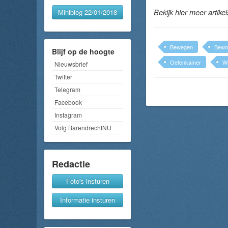
Miniblog 22/01/2018
Bekijk hier meer artike
Bewegen
Bewo
Blijf op de hoogte
Oefenkamer
Wa
Nieuwsbrief
Twitter
Telegram
Facebook
Instagram
Volg BarendrechtNU
Redactie
Foto's insturen
Informatie insturen