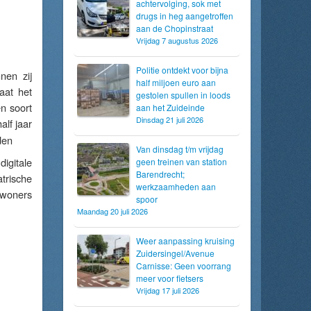
achtervolging, sok met
drugs in heg aangetroffen
aan de Chopinstraat
Vrijdag 7 augustus 2026
Politie ontdekt voor bijna
nen zij
half miljoen euro aan
aat het
gestolen spullen in loods
n soort
aan het Zuideinde
Dinsdag 21 juli 2026
alf jaar
den
Van dinsdag t/m vrijdag
igitale
geen treinen van station
Barendrecht;
trische
werkzaamheden aan
ewoners
spoor
Maandag 20 juli 2026
Weer aanpassing kruising
Zuidersingel/Avenue
Carnisse: Geen voorrang
meer voor fietsers
Vrijdag 17 juli 2026