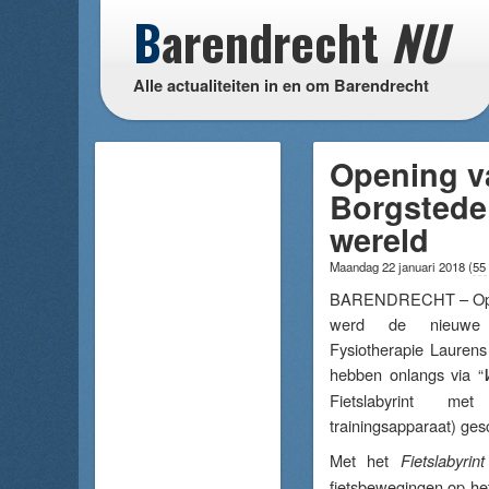
B
arendrecht
NU
Alle actualiteiten in en om Barendrecht
Opening va
Borgstede:
wereld
Maandag 22 januari 2018
(
55
BARENDRECHT – Op d
werd de nieuwe
Fysiotherapie Laurens
hebben onlangs via “
Fietslabyrint ​m
trainingsapparaat) ge
Met het
Fietslabyrint
fietsbewegingen op het