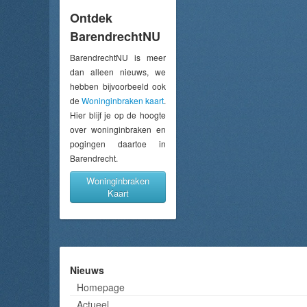
Ontdek
BarendrechtNU
BarendrechtNU is meer
dan alleen nieuws, we
hebben bijvoorbeeld ook
de
Woninginbraken kaart
.
Hier blijf je op de hoogte
over woninginbraken en
pogingen daartoe in
Barendrecht.
Woninginbraken
Kaart
Nieuws
Homepage
Actueel