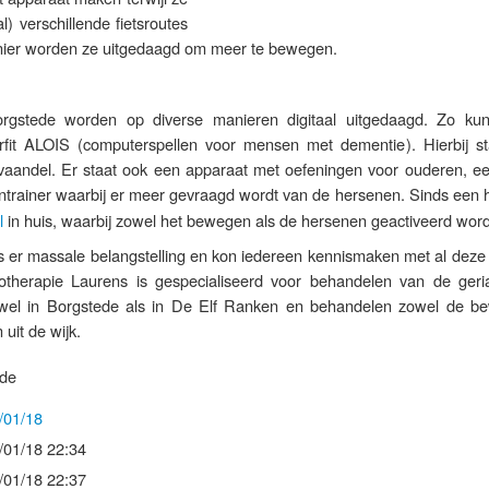
l) verschillende fietsroutes
nier worden ze uitgedaagd om meer te bewegen.
gstede worden op diverse manieren digitaal uitgedaagd. Zo kun
fit ALOIS (computerspellen voor mensen met dementie). ​Hierbij st
aandel. Er staat ook een apparaat met oefeningen voor ouderen, ee
intrainer ​waarbij er meer gevraagd wordt van de hersenen. Sinds een h
​
in huis, waarbij zowel het bewegen als de hersenen geactiveerd wor
 er massale belangstelling en kon iedereen kennismaken met al deze d
otherapie Laurens is gespecialiseerd voor behandelen van de geria
zowel in Borgstede als in De Elf Ranken en behandelen zowel de b
uit de wijk.
ede
/01/18
/01/18 22:34
/01/18 22:37