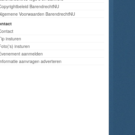
Copyrightbeleid BarendrechtNU
Algemene Voorwaarden BarendrechtNU
ontact
Contact
Tip insturen
Foto('s) insturen
Evenement aanmelden
Informatie aanvragen adverteren