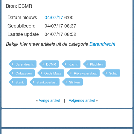
Bron:
DCMR
Datum nieuws
04/07/17
6:00
Gepubliceerd
04/07/17 08:37
Laatste update
04/07/17 08:52
Bekijk hier meer artikels uit de categorie
Barendrecht
Barendrecht
DCMR
Klacht
Klachten
Ontgassen
Oude Maas
Rijkswaterstaat
Schip
Stank
Stankoverlast
Stinken
«
Vorige artikel
|
Volgende artikel
»