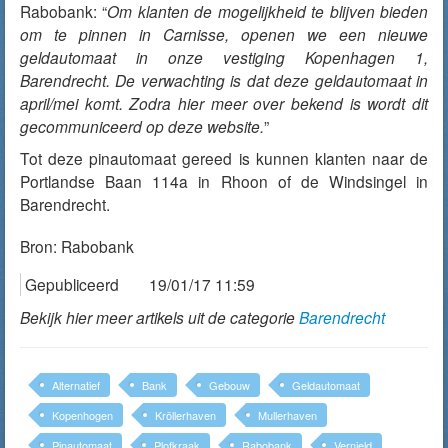
Rabobank: “
Om klanten de mogelijkheid te blijven bieden
om te pinnen in Carnisse, openen we een nieuwe
geldautomaat in onze vestiging Kopenhagen 1,
Barendrecht. De verwachting is dat deze geldautomaat in
april/mei komt. Zodra hier meer over bekend is wordt dit
gecommuniceerd op deze website.
”
Tot deze pinautomaat gereed is kunnen klanten naar de
Portlandse Baan 114a in Rhoon of de Windsingel in
Barendrecht.
Bron:
Rabobank
Gepubliceerd
19/01/17 11:59
Bekijk hier meer artikels uit de categorie
Barendrecht
Alternatief
Bank
Gebouw
Geldautomaat
Kopenhogen
Kröllerhaven
Mullerhaven
Pinautomaat
Plofkraak
Rabobank
Vernield