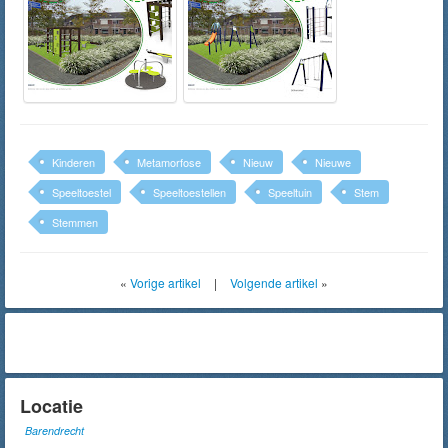
Kinderen
Metamorfose
Nieuw
Nieuwe
Speeltoestel
Speeltoestellen
Speeltuin
Stem
Stemmen
«
Vorige artikel
|
Volgende artikel
»
Locatie
Barendrecht