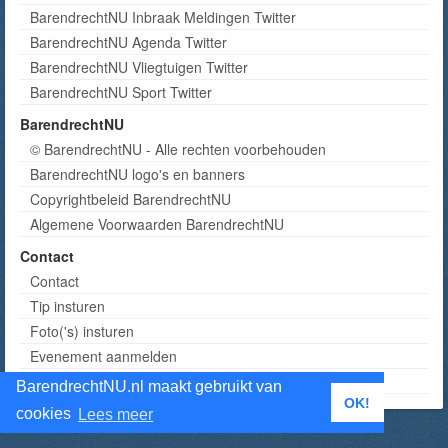
BarendrechtNU Inbraak Meldingen Twitter
BarendrechtNU Agenda Twitter
BarendrechtNU Vliegtuigen Twitter
BarendrechtNU Sport Twitter
BarendrechtNU
© BarendrechtNU - Alle rechten voorbehouden
BarendrechtNU logo's en banners
Copyrightbeleid BarendrechtNU
Algemene Voorwaarden BarendrechtNU
Contact
Contact
Tip insturen
Foto('s) insturen
Evenement aanmelden
Informatie aanvragen adverteren
BarendrechtNU.nl maakt gebruikt van
OK!
cookies
Lees meer