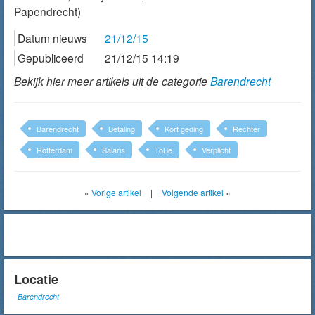
Papendrecht)
Datum nieuws
21/12/15
Gepubliceerd
21/12/15 14:19
Bekijk hier meer artikels uit de categorie
Barendrecht
Barendrecht
Betaling
Kort geding
Rechter
Rotterdam
Salaris
ToBe
Verplicht
«
Vorige artikel
|
Volgende artikel
»
Locatie
Barendrecht