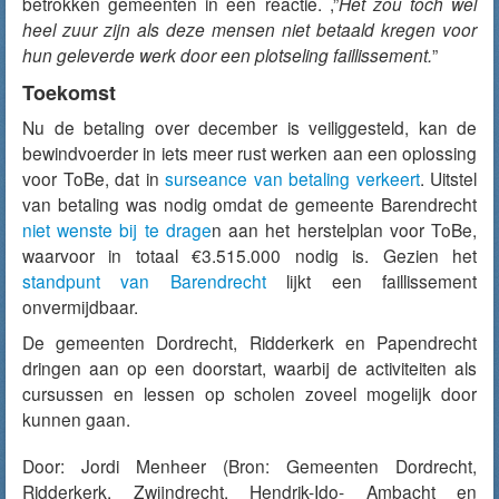
betrokken gemeenten in een reactie. ,”
Het zou toch wel
heel zuur zijn als deze mensen niet betaald kregen voor
hun geleverde werk door een plotseling faillissement.
”
Toekomst
Nu de betaling over december is veiliggesteld, kan de
bewindvoerder in iets meer rust werken aan een oplossing
voor ToBe, dat in
surseance van betaling verkeert
. Uitstel
van betaling was nodig omdat de gemeente Barendrecht
niet wenste bij te drage
n aan het herstelplan voor ToBe,
waarvoor in totaal €3.515.000 nodig is. Gezien het
standpunt van Barendrecht
lijkt een faillissement
onvermijdbaar.
De gemeenten Dordrecht, Ridderkerk en Papendrecht
dringen aan op een doorstart, waarbij de activiteiten als
cursussen en lessen op scholen zoveel mogelijk door
kunnen gaan.
Door:
Jordi Menheer
(Bron: Gemeenten Dordrecht,
Ridderkerk, Zwijndrecht, Hendrik-Ido- Ambacht en