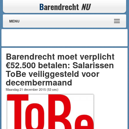
B
arendrecht
NU
MENU
Barendrecht moet verplicht
€52.500 betalen: Salarissen
ToBe veiliggesteld voor
decembermaand
Maandag 21 december 2015
(
53 sec
)