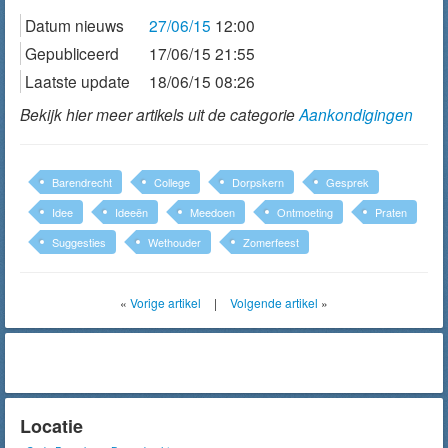
Datum nieuws
27/06/15
12:00
Gepubliceerd
17/06/15 21:55
Laatste update
18/06/15 08:26
Bekijk hier meer artikels uit de categorie
Aankondigingen
Barendrecht
College
Dorpskern
Gesprek
Idee
Ideeën
Meedoen
Ontmoeting
Praten
Suggesties
Wethouder
Zomerfeest
«
Vorige artikel
|
Volgende artikel
»
Locatie