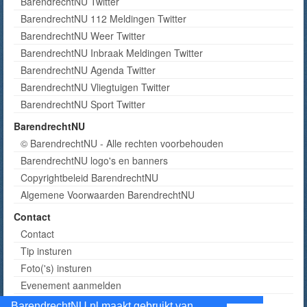
BarendrechtNU Twitter
BarendrechtNU 112 Meldingen Twitter
BarendrechtNU Weer Twitter
BarendrechtNU Inbraak Meldingen Twitter
BarendrechtNU Agenda Twitter
BarendrechtNU Vliegtuigen Twitter
BarendrechtNU Sport Twitter
BarendrechtNU
© BarendrechtNU - Alle rechten voorbehouden
BarendrechtNU logo's en banners
Copyrightbeleid BarendrechtNU
Algemene Voorwaarden BarendrechtNU
Contact
Contact
Tip insturen
Foto('s) insturen
Evenement aanmelden
Informatie aanvragen adverteren
BarendrechtNU.nl maakt gebruikt van