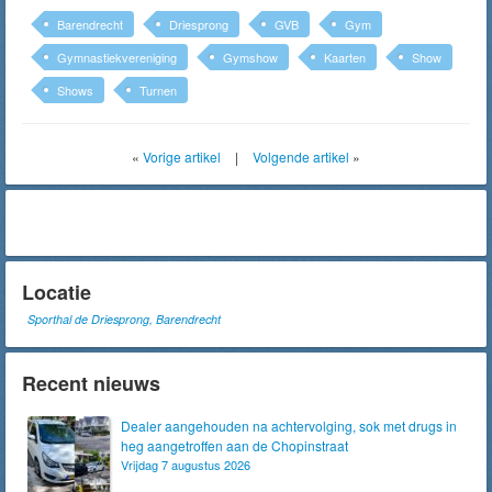
Barendrecht
Driesprong
GVB
Gym
Gymnastiekvereniging
Gymshow
Kaarten
Show
Shows
Turnen
«
Vorige artikel
|
Volgende artikel
»
Locatie
Sporthal de Driesprong, Barendrecht
Recent nieuws
Dealer aangehouden na achtervolging, sok met drugs in
heg aangetroffen aan de Chopinstraat
Vrijdag 7 augustus 2026