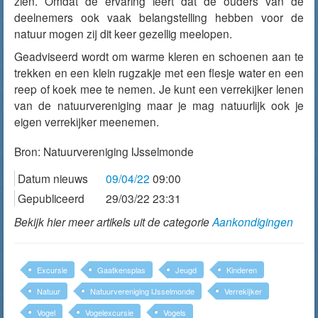
zien. Omdat de ervaring leert dat de ouders van de
deelnemers ook vaak belangstelling hebben voor de
natuur mogen zij dit keer gezellig meelopen.
Geadviseerd wordt om warme kleren en schoenen aan te
trekken en een klein rugzakje met een flesje water en een
reep of koek mee te nemen. Je kunt een verrekijker lenen
van de natuurvereniging maar je mag natuurlijk ook je
eigen verrekijker meenemen.
Bron:
Natuurvereniging IJsselmonde
Datum nieuws
09/04/22
09:00
Gepubliceerd
29/03/22 23:31
Bekijk hier meer artikels uit de categorie
Aankondigingen
Excursie
Gaatkensplas
Jeugd
Kinderen
Natuur
Natuurvereniging IJsselmonde
Verrekijker
Vogel
Vogelexcursie
Vogels