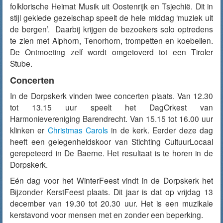
folklorische Heimat Musik uit Oostenrijk en Tsjechië. Dit in
stijl
geklede
gezelschap speelt de hele middag ‘muziek uit
de bergen’. Daarbij krijgen de bezoekers solo optredens
te zien met Alphorn, Tenorhorn, trompetten en koebellen.
De Ontmoeting zelf wordt omgetoverd tot een Tiroler
Stube.
Concerten
In de Dorpskerk vinden twee concerten plaats. Van 12.30
tot 13.15 uur speelt het DagOrkest van
Harmonievereniging Barendrecht. Van 15.15 tot 16.00 uur
klinken er
Christmas Carols
in de kerk. Eerder deze dag
heeft een gelegenheidskoor van Stichting CultuurLocaal
gerepeteerd in De Baerne. Het resultaat is te horen in de
Dorpskerk.
Eén dag voor het WinterFeest vindt in de Dorpskerk het
Bijzonder KerstFeest plaats. Dit jaar is dat op vrijdag 13
december van 19.30 tot 20.30 uur. Het is een muzikale
kerstavond voor mensen met en zonder een beperking.