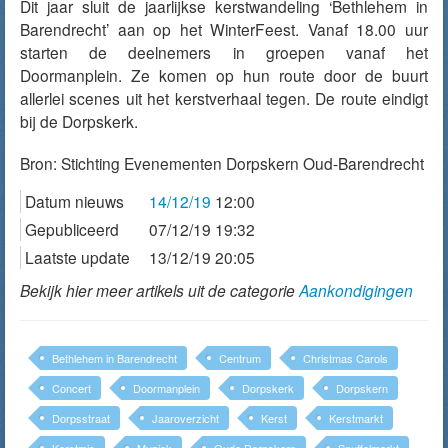
Dit jaar sluit de jaarlijkse kerstwandeling ‘Bethlehem in
Barendrecht’ aan op het WinterFeest. Vanaf 18.00 uur
starten de deelnemers in groepen vanaf het
Doormanplein. Ze komen op hun route door de buurt
allerlei scenes uit het kerstverhaal tegen. De route eindigt
bij de Dorpskerk.
Bron:
Stichting Evenementen Dorpskern Oud-Barendrecht
Datum nieuws
14/12/19
12:00
Gepubliceerd
07/12/19 19:32
Laatste update
13/12/19 20:05
Bekijk hier meer artikels uit de categorie
Aankondigingen
Bethlehem in Barendrecht
Centrum
Christmas Carols
Concert
Doormanplein
Dorpskerk
Dorpskern
Dorpsstraat
Jaaroverzicht
Kerst
Kerstmarkt