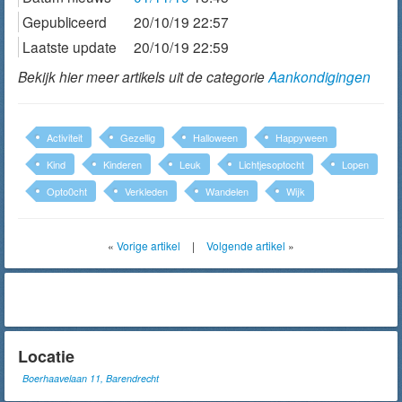
Gepubliceerd
20/10/19 22:57
Laatste update
20/10/19 22:59
Bekijk hier meer artikels uit de categorie
Aankondigingen
Activiteit
Gezellig
Halloween
Happyween
Kind
Kinderen
Leuk
Lichtjesoptocht
Lopen
Opto0cht
Verkleden
Wandelen
Wijk
«
Vorige artikel
|
Volgende artikel
»
Locatie
Boerhaavelaan 11, Barendrecht