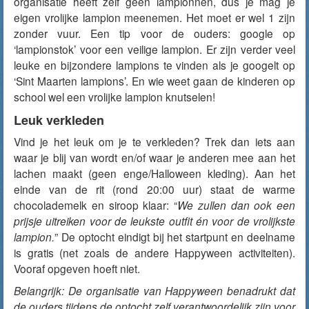
organisatie heeft zelf geen lampionnen, dus je mag je
eigen vrolijke lampion meenemen. Het moet er wel 1 zijn
zonder vuur. Een tip voor de ouders: google op
‘lampionstok’ voor een veilige lampion. Er zijn verder veel
leuke en bijzondere lampions te vinden als je googelt op
‘Sint Maarten lampions’. En wie weet gaan de kinderen op
school wel een vrolijke lampion knutselen!
Leuk verkleden
Vind je het leuk om je te verkleden? Trek dan iets aan
waar je blij van wordt en/of waar je anderen mee aan het
lachen maakt (geen enge/Halloween kleding). Aan het
einde van de rit (rond 20:00 uur) staat de warme
chocolademelk en siroop klaar: “
We zullen dan ook een
prijsje uitreiken voor de leukste outfit én voor de vrolijkste
lampion.
” De optocht eindigt bij het startpunt en deelname
is gratis (net zoals de andere Happyween activiteiten).
Vooraf opgeven hoeft niet.
Belangrijk: De organisatie van Happyween benadrukt dat
de ouders tijdens de optocht zelf verantwoordelijk zijn voor