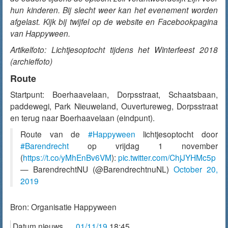
hun kinderen. Bij slecht weer kan het evenement worden
afgelast. Kijk bij twijfel op de website en Facebookpagina
van Happyween.
Artikelfoto: Lichtjesoptocht tijdens het Winterfeest 2018
(archieffoto)
Route
Startpunt: Boerhaavelaan, Dorpsstraat, Schaatsbaan,
paddewegi, Park Nieuweland, Ouvertureweg, Dorpsstraat
en terug naar Boerhaavelaan (eindpunt).
Route van de
#Happyween
lichtjesoptocht door
#Barendrecht
op vrijdag 1 november
(
https://t.co/yMhEnBv6VM
):
pic.twitter.com/ChjJYHMc5p
— BarendrechtNU (@BarendrechtnuNL)
October 20,
2019
Bron:
Organisatie Happyween
Datum nieuws
01/11/19
18:45