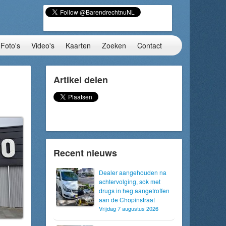
Foto's
Video's
Kaarten
Zoeken
Contact
Artikel delen
Recent nieuws
Dealer aangehouden na
achtervolging, sok met
drugs in heg aangetroffen
aan de Chopinstraat
Vrijdag 7 augustus 2026