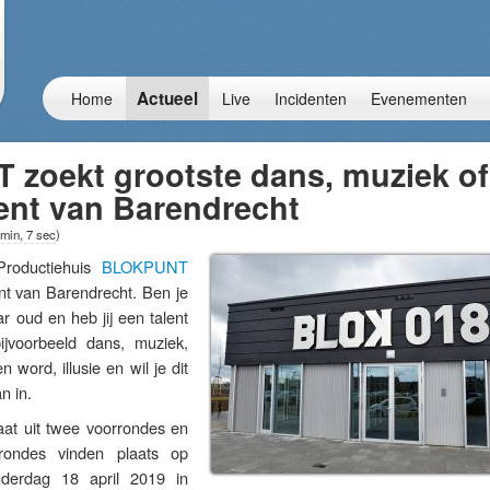
Actueel
Home
Live
Incidenten
Evenementen
zoekt grootste dans, muziek of
lent van Barendrecht
 min, 7 sec
)
oductiehuis
BLOKPUNT
ent van Barendrecht. Ben je
r oud en heb jij een talent
jvoorbeeld dans, muziek,
n word, illusie en wil je dit
n in.
t uit twee voorrondes en
rondes vinden plaats op
derdag 18 april 2019 in