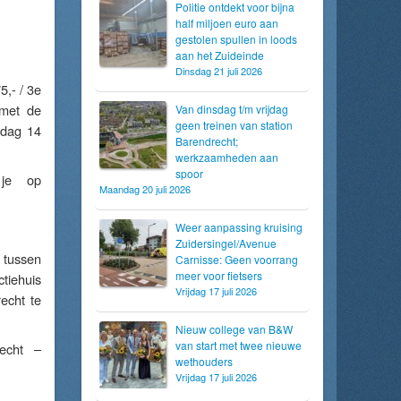
Politie ontdekt voor bijna
half miljoen euro aan
gestolen spullen in loods
aan het Zuideinde
Dinsdag 21 juli 2026
5,- / 3e
 met de
Van dinsdag t/m vrijdag
geen treinen van station
rdag 14
Barendrecht;
werkzaamheden aan
spoor
 je op
Maandag 20 juli 2026
Weer aanpassing kruising
Zuidersingel/Avenue
 tussen
Carnisse: Geen voorrang
meer voor fietsers
tiehuis
Vrijdag 17 juli 2026
echt te
Nieuw college van B&W
van start met twee nieuwe
recht –
wethouders
Vrijdag 17 juli 2026