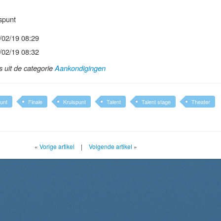
spunt
/02/19 08:29
/02/19 08:32
ls uit de categorie
Aankondigingen
unt
Finale
Kruispunt
Talent
Talent stage
Theater
«
Vorige artikel
|
Volgende artikel
»