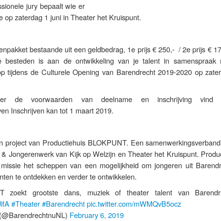
ionele jury bepaalt wie er
e op zaterdag 1 juni in Theater het Kruispunt.
enpakket bestaande uit een geldbedrag, 1e prijs € 250,- / 2e prijs € 17
te besteden is aan de ontwikkeling van je talent in samenspraak
 op tijdens de Culturele Opening van Barendrecht 2019-2020 op zate
ver de voorwaarden van deelname en inschrijving vind
jven Inschrijven kan tot 1 maart 2019.
 project van Productiehuis BLOKPUNT. Een samenwerkingsverband
 Jongerenwerk van Kijk op Welzijn en Theater het Kruispunt. Produc
issie het scheppen van een mogelijkheid om jongeren uit Barendr
nten te ontdekken en verder te ontwikkelen.
T zoekt grootste dans, muziek of theater talent van Barend
JlfA
#Theater
#Barendrecht
pic.twitter.com/mWMQvB5ocz
(@BarendrechtnuNL)
February 6, 2019