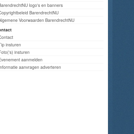
BarendrechtNU logo's en banners
Copyrightbeleid BarendrechtNU
Algemene Voorwaarden BarendrechtNU
ontact
Contact
Tip insturen
Foto('s) insturen
Evenement aanmelden
Informatie aanvragen adverteren