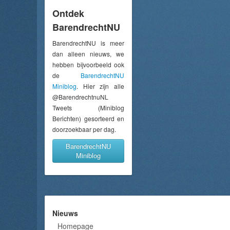
Ontdek
BarendrechtNU
BarendrechtNU is meer
dan alleen nieuws, we
hebben bijvoorbeeld ook
de
BarendrechtNU
Miniblog
. Hier zijn alle
@BarendrechtnuNL
Tweets (Miniblog
Berichten) gesorteerd en
doorzoekbaar per dag.
BarendrechtNU
Miniblog
Nieuws
Homepage