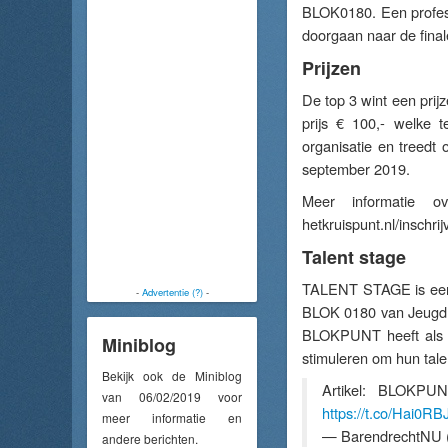
BLOK0180. Een profess
doorgaan naar de final
Prijzen
De top 3 wint een prijz
prijs € 100,- welke 
organisatie en treedt
september 2019.
Meer informatie o
hetkruispunt.nl/inschri
Talent stage
TALENT STAGE is een
-
Advertentie (?)
-
BLOK 0180 van Jeugd &
BLOKPUNT heeft als m
Miniblog
stimuleren om hun tale
Bekijk ook de Miniblog
Artikel: BLOKPUN
van 06/02/2019 voor
https://t.co/Hai0RB
meer informatie en
— BarendrechtNU 
andere berichten.