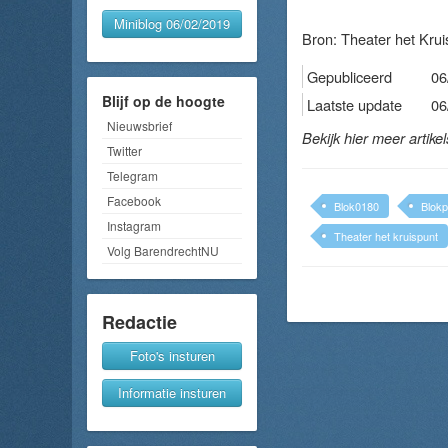
Miniblog 06/02/2019
Bron:
Theater het Krui
Gepubliceerd
06
Blijf op de hoogte
Laatste update
06
Nieuwsbrief
Bekijk hier meer artike
Twitter
Telegram
Facebook
Blok0180
Blokp
Instagram
Theater het kruispunt
Volg BarendrechtNU
Redactie
Foto's insturen
Informatie insturen