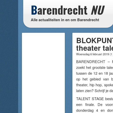
B
arendrecht
NU
Alle actualiteiten in en om Barendrecht
BLOKPUNT 
theater ta
Woensdag 6 februari 2019
(
1
BARENDRECHT – Pr
zoekt het grootste tal
tussen de 12 en 18 jaa
op het gebied van bi
theater, hip hop, spoke
laten zien? Schrijf je da
TALENT STAGE bestaa
een finale. De voor
donderdag 4 en don