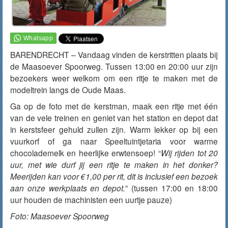
BARENDRECHT –
Vandaag
vinden de kerstritten plaats bij
de Maasoever Spoorweg. Tussen 13:00 en 20:00 uur zijn
bezoekers weer welkom om een ritje te maken met de
modeltrein langs de Oude Maas.
Ga op de foto met de kerstman, maak een ritje met één
van de vele treinen en geniet van het station en depot dat
in kerstsfeer gehuld zullen zijn. Warm lekker op bij een
vuurkorf of ga naar Speeltuintjetaria voor warme
chocolademelk en heerlijke erwtensoep! “
Wij rijden tot 20
uur, met wie durf jij een ritje te maken in het donker?
Meerijden kan voor €1,00 per rit, dit is inclusief een bezoek
aan onze werkplaats en depot.
” (tussen 17:00 en 18:00
uur houden de machinisten een uurtje pauze)
Foto: Maasoever Spoorweg