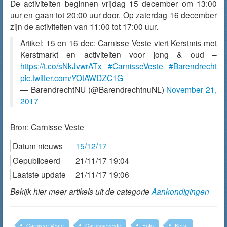
De activiteiten beginnen vrijdag 15 december om 13:00
uur en gaan tot 20:00 uur door. Op zaterdag 16 december
zijn de activiteiten van 11:00 tot 17:00 uur.
Artikel: 15 en 16 dec: Carnisse Veste viert Kerstmis met
Kerstmarkt en activiteiten voor jong & oud –
https://t.co/sNkJvwrATx
#CarnisseVeste
#Barendrecht
pic.twitter.com/YOtAWDZC1G
— BarendrechtNU (@BarendrechtnuNL)
November 21,
2017
Bron:
Carnisse Veste
Datum nieuws
15/12/17
Gepubliceerd
21/11/17 19:04
Laatste update
21/11/17 19:06
Bekijk hier meer artikels uit de categorie
Aankondigingen
Carnisse Veste
Carnisseveste
Foto
Kerst