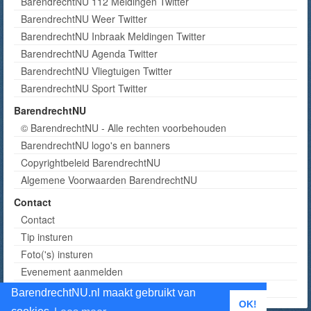
BarendrechtNU 112 Meldingen Twitter
BarendrechtNU Weer Twitter
BarendrechtNU Inbraak Meldingen Twitter
BarendrechtNU Agenda Twitter
BarendrechtNU Vliegtuigen Twitter
BarendrechtNU Sport Twitter
BarendrechtNU
© BarendrechtNU - Alle rechten voorbehouden
BarendrechtNU logo's en banners
Copyrightbeleid BarendrechtNU
Algemene Voorwaarden BarendrechtNU
Contact
Contact
Tip insturen
Foto('s) insturen
Evenement aanmelden
Informatie aanvragen adverteren
BarendrechtNU.nl maakt gebruikt van
OK!