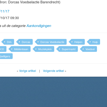
ron: Dorcas Voedselactie Barendrecht)
/11/17
/10/17 09:30
ls uit de categorie
Aankondigingen
Dirk
Dorcas
Dorcas Voedselactie
Helpen
Hulp
MCD
Middenbaan
Muziekplein
Supermarkt
Voedsel
ijwilligers
«
Vorige artikel
|
Volgende artikel
»