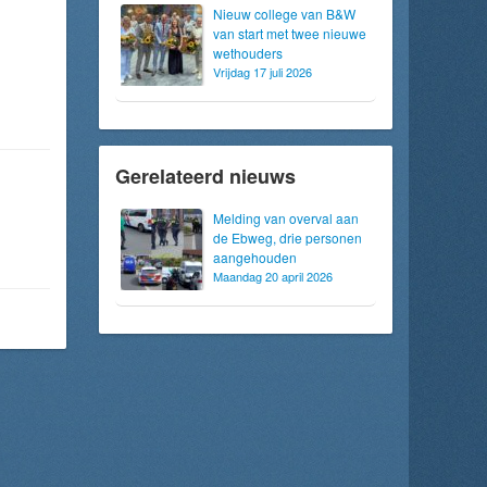
Nieuw college van B&W
van start met twee nieuwe
wethouders
Vrijdag 17 juli 2026
Gerelateerd nieuws
Melding van overval aan
de Ebweg, drie personen
aangehouden
Maandag 20 april 2026