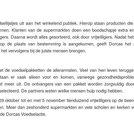
edsellijstjes uit aan het winkelend publiek. Hierop staan producten d
rmen. Klanten van de supermarkten doen een boodschapje extra e
igers. Daarna wordt alles gesorteerd, ook door vrijwilligers. Nadat he
op de plaats van bestemming is aangekomen, geeft Dorcas het
e het vervolgens bij de juiste mensen brengen.
t de voedselpakketten de allerarmsten. Veel van hen leven terugge
taan er vaak alleen voor en komen, vanwege gezondheidsprobl
t meer uit. De ontvangers van een pakket worden zorgvuldig door
eselecteerd. De partners weten welke mensen hulp nodig hebben.
29 oktober tot en met 5 november tienduizend vrijwilligers op de bee
len. Meer dan zeshonderd supermarkten en vele scholen en kerken v
de Dorcas Voedselactie.