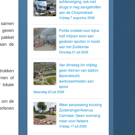
achtervolging, sok met
drugs in heg aangetroffen
aan de Chopinstraat
Vrijdag 7 augustus 2026
ie samen
n geven
Politie ontdekt voor bijna
half miljoen euro aan
t pakket
gestolen spullen in loods
 aan de
aan het Zuideinde
Dinsdag 21 juli 2026
Van dinsdag t/m vrijdag
trokken
geen treinen van station
Barendrecht;
emen of
werkzaamheden aan
 lokale
spoor
Maandag 20 juli 2026
n om de
Weer aanpassing kruising
erlenen
Zuidersingel/Avenue
Carnisse: Geen voorrang
meer voor fietsers
Vrijdag 17 juli 2026