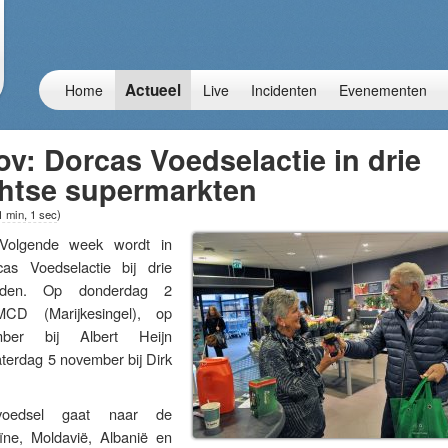
Actueel
Home
Live
Incidenten
Evenementen
nov: Dorcas Voedselactie in drie
htse supermarkten
1 min, 1 sec
)
lgende week wordt in
as Voedselactie bij drie
ouden. Op donderdag 2
CD (Marijkesingel), op
ber bij Albert Heijn
terdag 5 november bij Dirk
voedsel gaat naar de
ïne, Moldavië, Albanië en