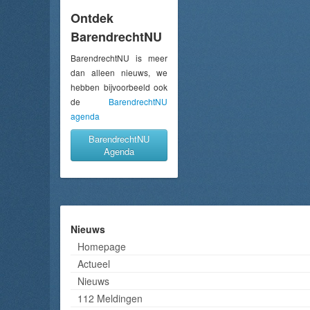
Ontdek
BarendrechtNU
BarendrechtNU is meer
dan alleen nieuws, we
hebben bijvoorbeeld ook
de
BarendrechtNU
agenda
BarendrechtNU
Agenda
Nieuws
Homepage
Actueel
Nieuws
112 Meldingen