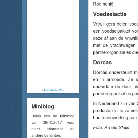
Roemenië.
Voedselactie
Vrijwilligers delen vo
een voedselpakket vo
deze af aan de vrijwill
met de vrachtwagen 
partnerorganisaties di
Dorcas
Dorcas ondersteunt me
en in armoede. Ze s
ouderdom de deur nie
-
Advertentie (?)
-
partnerorganisaties g
In Nederland zijn van 
Miniblog
producten in te zame
Bekijk ook de Miniblog
hun medewerking aan 
van 26/10/2017 voor
Foto: Arnold Sluijs
meer informatie en
andere berichten.