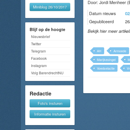
Door:
Jordi Menheer
(B
Miniblog 26/10/2017
Datum nieuws
02
Gepubliceerd
26
Blijf op de hoogte
Bekijk hier meer artike
Nieuwsbrief
Twitter
Telegram
AH
Armoede
Facebook
Marijkesingel
Instagram
Voedselactie
Vr
Volg BarendrechtNU
Redactie
Foto's insturen
Informatie insturen