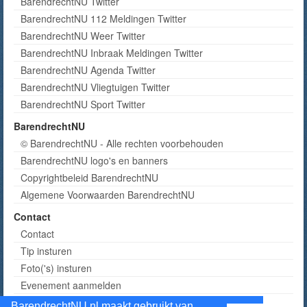
BarendrechtNU Twitter
BarendrechtNU 112 Meldingen Twitter
BarendrechtNU Weer Twitter
BarendrechtNU Inbraak Meldingen Twitter
BarendrechtNU Agenda Twitter
BarendrechtNU Vliegtuigen Twitter
BarendrechtNU Sport Twitter
BarendrechtNU
© BarendrechtNU - Alle rechten voorbehouden
BarendrechtNU logo's en banners
Copyrightbeleid BarendrechtNU
Algemene Voorwaarden BarendrechtNU
Contact
Contact
Tip insturen
Foto('s) insturen
Evenement aanmelden
Informatie aanvragen adverteren
BarendrechtNU.nl maakt gebruikt van