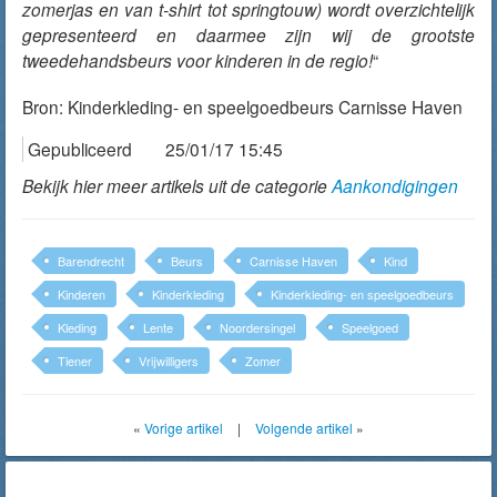
zomerjas en van t-shirt tot springtouw) wordt overzichtelijk
gepresenteerd en daarmee zijn wij de grootste
tweedehandsbeurs voor kinderen in de regio!
“
Bron:
Kinderkleding- en speelgoedbeurs Carnisse Haven
Gepubliceerd
25/01/17 15:45
Bekijk hier meer artikels uit de categorie
Aankondigingen
Barendrecht
Beurs
Carnisse Haven
Kind
Kinderen
Kinderkleding
Kinderkleding- en speelgoedbeurs
Kleding
Lente
Noordersingel
Speelgoed
Tiener
Vrijwilligers
Zomer
«
Vorige artikel
|
Volgende artikel
»