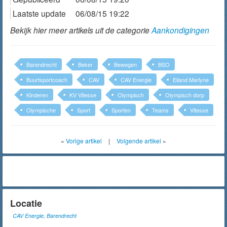
Laatste update
06/08/15 19:22
Bekijk hier meer artikels uit de categorie
Aankondigingen
Barendrecht
Beker
Bewegen
BSO
Buurtsportcoach
CAV
CAV Energie
Eiland Marlyne
Kinderen
KV Vitesse
Olympisch
Olympisch dorp
Olympische
Sport
Sporten
Teams
Vitesse
«
Vorige artikel
|
Volgende artikel
»
Locatie
CAV Energie, Barendrecht