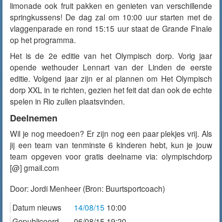
limonade ook fruit pakken en genieten van verschillende
springkussens! De dag zal om 10:00 uur starten met de
vlaggenparade en rond 15:15 uur staat de Grande Finale
op het programma.
Het is de 2e editie van het Olympisch dorp. Vorig jaar
opende wethouder Lennart van der Linden de eerste
editie. Volgend jaar zijn er al plannen om Het Olympisch
dorp XXL in te richten, gezien het feit dat dan ook de echte
spelen in Rio zullen plaatsvinden.
Deelnemen
Wil je nog meedoen? Er zijn nog een paar plekjes vrij. Als
jij een team van tenminste 6 kinderen hebt, kun je jouw
team opgeven voor gratis deelname via: olympischdorp
[@] gmail.com
Door:
Jordi Menheer
(Bron: Buurtsportcoach)
Datum nieuws
14/08/15
10:00
Gepubliceerd
06/08/15 19:20