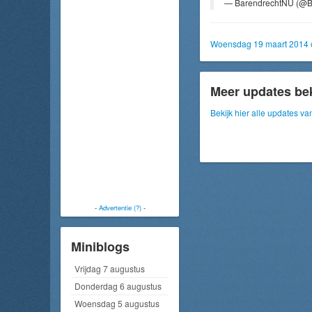
— BarendrechtNU (@B
Woensdag 19 maart 2014 
Meer updates be
Bekijk hier alle updates 
-
Advertentie (?)
-
Miniblogs
Vrijdag 7 augustus
Donderdag 6 augustus
Woensdag 5 augustus