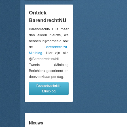
Ontdek
BarendrechtNU
BarendrechtNU is meer
dan alleen nieuws, we
hebben bijvoorbeeld ook
de
BarendrechtNU
Miniblog
. Hier zijn alle
@BarendrechtnuNL
Tweets (Miniblog
Berichten) gesorteerd en
doorzoekbaar per dag.
BarendrechtNU
Miniblog
Nieuws