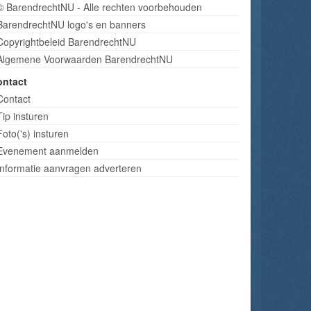
© BarendrechtNU - Alle rechten voorbehouden
BarendrechtNU logo's en banners
Copyrightbeleid BarendrechtNU
Algemene Voorwaarden BarendrechtNU
ontact
Contact
Tip insturen
Foto('s) insturen
Evenement aanmelden
Informatie aanvragen adverteren