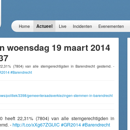
Actueel
Home
Live
Incidenten
Evenementen
n woensdag 19 maart 2014
37
22,31% (7804) van alle stemgerechtigden in Barendrecht gestemd. -
R2014
#Barendrecht
ieuws/politiek/3398/gemeenteraadsverkiezingen-stemmen-in-barendrecht
00 heeft 22,31% (7804) van alle stemgerechtigden in
emd. -
http://t.co/xXg67ZGUlC
#GR2014
#Barendrecht