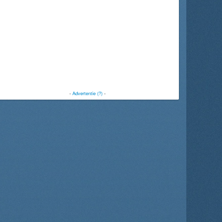
-
Advertentie (?)
-