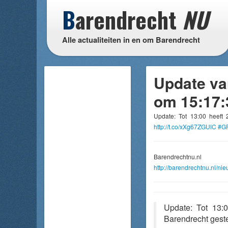
B
arendrecht
NU
Alle actualiteiten in en om Barendrecht
Update va
om 15:17:
Update: Tot 13:00 heeft 
http://t.co/xXg67ZGUlC
#G
Barendrechtnu.nl
http://barendrechtnu.nl/n
Update: Tot 13:
Barendrecht gest