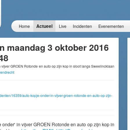
Actueel
Home
Live
Incidenten
Evenementen
n maandag 3 oktober 2016
48
 in vijver GROEN Rotonde en auto op zijn kop in sloot langs Sweelincklaan
endrecht
cidenten/16359/auto-kopje-onder-in-vijver-groen-rotonde-en-auto-op-zijn-
je onder' in vijver GROEN Rotonde en auto op zijn kop in