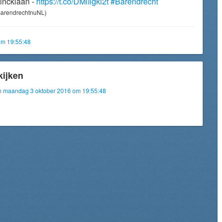
incklaan -
https://t.co/DMlIlgkl2t
#Barendrecht
arendrechtnuNL)
om 19:55:48
kijken
van maandag 3 oktober 2016 om 19:55:48