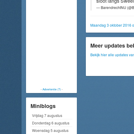
sloot langs Sweel
— BarendrechtNU (@B
Maandag 3 oktober 2016 
Meer updates be
Bekijk hier alle updates 
-
Advertentie (?)
-
Miniblogs
Vrijdag 7 augustus
Donderdag 6 augustus
Woensdag 5 augustus