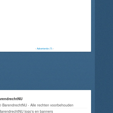
-
Advertentie (?)
-
arendrechtNU
© BarendrechtNU - Alle rechten voorbehouden
BarendrechtNU logo's en banners