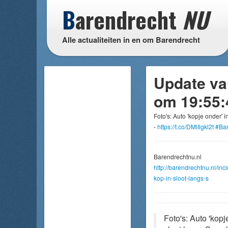
B
arendrecht
NU
Alle actualiteiten in en om Barendrecht
Update va
om 19:55:
Foto's: Auto 'kopje onder'
-
https://t.co/DMlIlgkl2t
#Bar
Barendrechtnu.nl
http://barendrechtnu.nl/in
kop-in-sloot-langs-s
Foto's: Auto 'kop