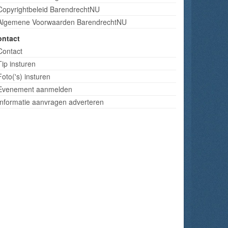
Copyrightbeleid BarendrechtNU
Algemene Voorwaarden BarendrechtNU
ontact
Contact
Tip insturen
Foto('s) insturen
Evenement aanmelden
Informatie aanvragen adverteren