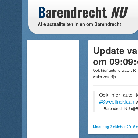
B
arendrecht
NU
Alle actualiteiten in en om Barendrecht
Update va
om 09:09:
Ook hier auto te water: R
water zou zijn.
Ook hier auto 
#Sweelincklaan
w
— BarendrechtNU (@B
Maandag 3 oktober 2016 