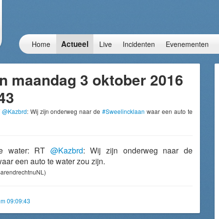
Actueel
Home
Live
Incidenten
Evenementen
n maandag 3 oktober 2016
43
T
@Kazbrd
: Wij zijn onderweg naar de
#Sweelincklaan
waar een auto te
te water: RT
@Kazbrd
: Wij zijn onderweg naar de
aar een auto te water zou zijn.
arendrechtnuNL)
om 09:09:43