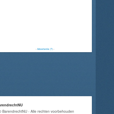
-
Advertentie (?)
-
arendrechtNU
© BarendrechtNU - Alle rechten voorbehouden