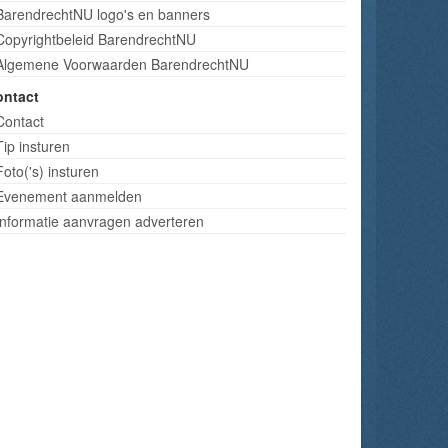
BarendrechtNU logo's en banners
Copyrightbeleid BarendrechtNU
Algemene Voorwaarden BarendrechtNU
ontact
Contact
Tip insturen
Foto('s) insturen
Evenement aanmelden
Informatie aanvragen adverteren