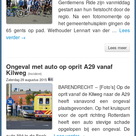
Gentlemens Ride zijn vanmiddag
gestart aan hun fietstocht door de
regio. Na een fotomomentje op
het gemeentehuisplein gingen de
65 gents op pad. Wethouder Lennart van der …
Lees
verder
→
Lees meer
Ongeval met auto op oprit A29 vanaf
Kilweg
(Incident)
Zaterdag 29 augustus 2015
BARENDRECHT – [Foto’s] Op de
oprit vanaf de Kilweg naar de A29
heeft vanavond een ongeval
plaatsgevonden. Op het kruispunt
voor de oprit richting Rotterdam
heeft een auto stevige schade
opgelopen bij een ongeval. De
auto lijkt in de flank …
Lees verder
→