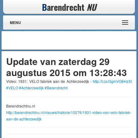
B
arendrecht
NU
MENU
Update van zaterdag 29
augustus 2015 om 13:28:43
Video: 1931: VELO fabriek aan de Achterzeedijk -
http://t.co/GgmVG6HzXI
#VELO
#Achterzeedijk
#Barendrecht
Barendrechtnu.nl
http://barendrechtnu.nl/nieuws/historie/10276/1931-video-van-velo-fabriek-
aan-de-achterzeedijk