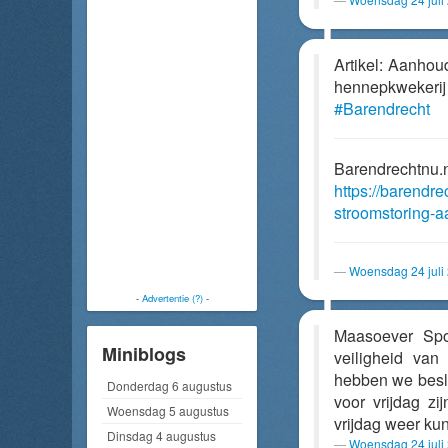
Artikel: Aanho
hennepkwekeri
#Barendrecht
Barendrechtnu.
https://barendr
stroomstoring-
Woensdag 24 juli
-
Advertentie (?)
-
Maasoever Sp
Miniblogs
veiligheid van
hebben we beslo
Donderdag 6 augustus
voor vrijdag z
Woensdag 5 augustus
vrijdag weer kun
Dinsdag 4 augustus
Woensdag 24 juli