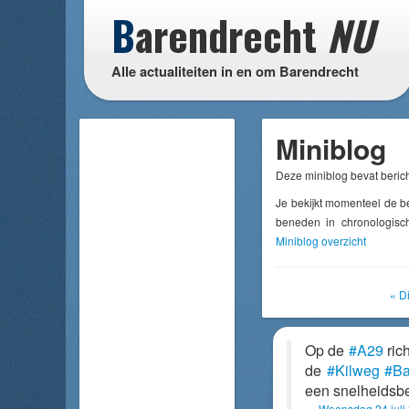
B
arendrecht
NU
Alle actualiteiten in en om Barendrecht
Miniblog
Deze miniblog bevat berich
Je bekijkt momenteel de b
beneden in chronologisch
Miniblog overzicht
« D
Op de
#A29
ric
de
#Kilweg
#Ba
een snelheidsb
Woensdag 24 juli