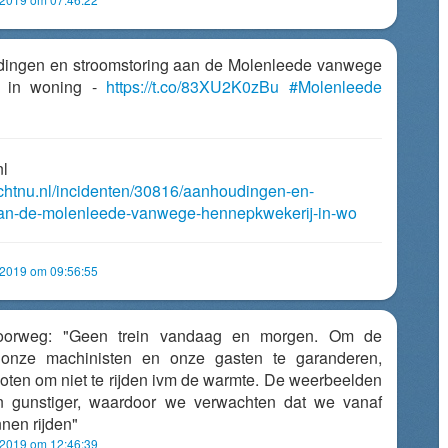
udingen en stroomstoring aan de Molenleede vanwege
j in woning -
https://t.co/83XU2K0zBu
#Molenleede
nl
echtnu.nl/incidenten/30816/aanhoudingen-en-
aan-de-molenleede-vanwege-hennepkwekerij-in-wo
 2019 om 09:56:55
oorweg: "Geen trein vandaag en morgen. Om de
 onze machinisten en onze gasten te garanderen,
ten om niet te rijden ivm de warmte. De weerbeelden
ijn gunstiger, waardoor we verwachten dat we vanaf
nen rijden"
 2019 om 12:46:39