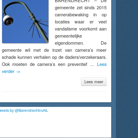
BARENDRECHT – De
gemeente zet sinds 2015
camerabewaking in op
locaties waar er veel
vandalisme voorkomt aan
gemeentelijke
eigendommen. De
gemeente wil met de inzet van camera’s meer
schade kunnen verhalen op de daders/verzekeraars.
Ook moeten de camera’s een preventief …
Lees
verder
→
Lees meer
weets by @BarendrechtnuNL