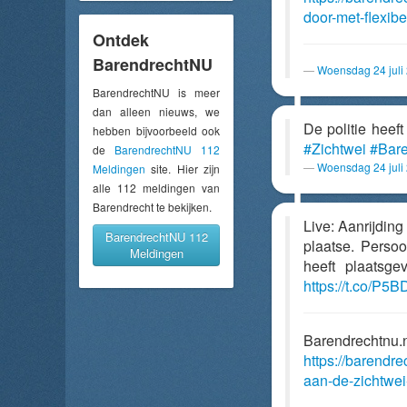
door-met-flexi
Ontdek
BarendrechtNU
Woensdag 24 juli
BarendrechtNU is meer
dan alleen nieuws, we
De politie heef
hebben bijvoorbeeld ook
#Zichtwei
#Bare
de
BarendrechtNU 112
Woensdag 24 juli
Meldingen
site. Hier zijn
alle 112 meldingen van
Barendrecht te bekijken.
Live: Aanrijding
BarendrechtNU 112
plaatse. Perso
Meldingen
heeft plaatsge
https://t.co/P5
Barendrechtnu.
https://barendre
aan-de-zichtwei