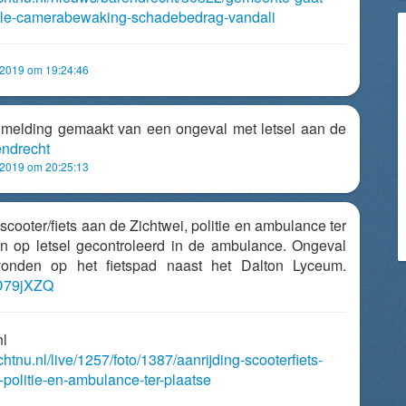
bele-camerabewaking-schadebedrag-vandali
 2019 om 19:24:46
t melding gemaakt van een ongeval met letsel aan de
ndrecht
 2019 om 20:25:13
 scooter/fiets aan de Zichtwei, politie en ambulance ter
on op letsel gecontroleerd in de ambulance. Ongeval
vonden op het fietspad naast het Dalton Lyceum.
BD79jXZQ
nl
chtnu.nl/live/1257/foto/1387/aanrijding-scooterfiets-
-politie-en-ambulance-ter-plaatse