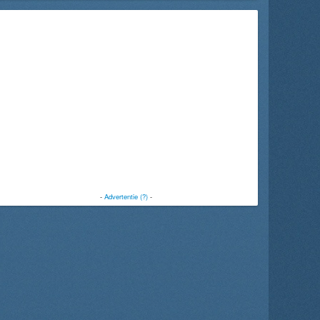
-
Advertentie (?)
-