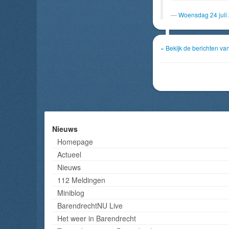
Woensdag 24 juli
« Bekijk de berichten va
Nieuws
Homepage
Actueel
Nieuws
112 Meldingen
Miniblog
BarendrechtNU Live
Het weer in Barendrecht