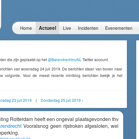
Actueel
Home
Live
Incidenten
Evenementen
ten die zijn geplaatst op het
@BarendrechtnuNL
Twitter account.
erichten van woensdag 24 juli 2019. De berichten staan van boven naar
e volgorde. Voor de meest recente miniblog berichten bekijk je het
insdag 23 juli 2019
|
Donderdag 25 juli 2019 »
hting Rotterdam heeft een ongeval plaatsgevonden thv
rendrecht
Vooralsnog geen rijstroken afgesloten, wel
eperking.
 2019 om 07:46:22