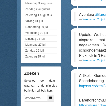
Maandag 3 augustus
Zondag 2 augustus
Avontura
#Bare
Zaterdag 1 augustus
Woensdag 24 juli
Vrijdag 31 juli
Donderdag 30 juli
Woensdag 29 juli
Update: Wethou
Dinsdag 28 juli
afspraken mbt
nagekomen. De
Maandag 27 juli
schoongemaakt 
Zondag 26 juli
Picknick in 't Pa
Zaterdag 25 juli
Woensdag 24 juli
Zoeken
Artikel: Geme
Schadebedra
Selecteer een datum
https://t.co/zt
waarvan je de miniblog
berichten wil bekijken.
Barendrechtnu.
https://barendr