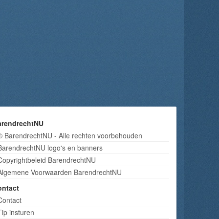
arendrechtNU
© BarendrechtNU - Alle rechten voorbehouden
BarendrechtNU logo's en banners
Copyrightbeleid BarendrechtNU
Algemene Voorwaarden BarendrechtNU
ontact
Contact
Tip insturen