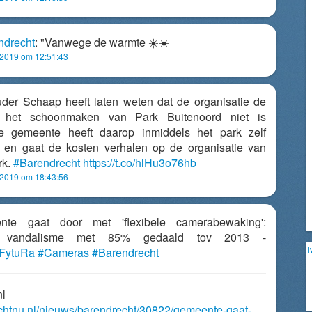
ndrecht
: "Vanwege de warmte ☀️☀️
 2019 om 12:51:43
der Schaap heeft laten weten dat de organisatie de
 het schoonmaken van Park Buitenoord niet is
 gemeente heeft daarop inmiddels het park zelf
en gaat de kosten verhalen op de organisatie van
rk.
#Barendrecht
https://t.co/hlHu3o76hb
 2019 om 18:43:56
ente gaat door met 'flexibele camerabewaking':
g vandalisme met 85% gedaald tov 2013 -
T
mGFytuRa
#Cameras
#Barendrecht
nl
echtnu.nl/nieuws/barendrecht/30822/gemeente-gaat-