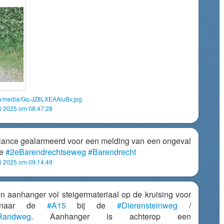
om/media/Gq-JZ8LXEAAiuBv.jpg
 2025 om 08:47:28
ulance gealarmeerd voor een melding van een ongeval
de
#2eBarendrechtseweg
#Barendrecht
 2025 om 09:14:49
 aanhanger vol steigermateriaal op de kruising voor
t naar de
#A15
bij de
#Dierensteinweg
/
eRandweg
. Aanhanger is achterop een