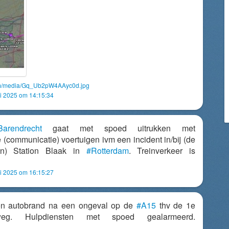
com/media/Gq_Ub2pW4AAyc0d.jpg
 2025 om 14:15:34
Barendrecht
gaat met spoed uitrukken met
(communicatie) voertuigen ivm een incident in/bij (de
an) Station Blaak in
#Rotterdam
. Treinverkeer is
 2025 om 16:15:27
en autobrand na een ongeval op de
#A15
thv de 1e
eweg. Hulpdiensten met spoed gealarmeerd.