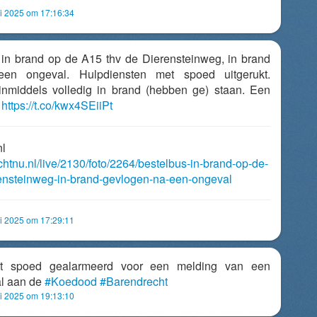
 2025 om 17:16:34
 in brand op de A15 thv de Dierensteinweg, in brand
en ongeval. Hulpdiensten met spoed uitgerukt.
inmiddels volledig in brand (hebben ge) staan. Een
.
https://t.co/kwx4SEiiPt
nl
chtnu.nl/live/2130/foto/2264/bestelbus-in-brand-op-de-
rensteinweg-in-brand-gevlogen-na-een-ongeval
 2025 om 17:29:11
t spoed gealarmeerd voor een melding van een
al aan de
#Koedood
#Barendrecht
 2025 om 19:13:10