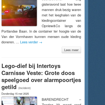
gisteravond laat hoe twee
mannen druk bezig waren
met het leeghalen van de
kledingcontainer van
Opniew&Co langs de
Portlandse Baan. In de container ter hoogte van de
Van der Vormhaven kunnen mensen oude kleding
doneren. …
Lees verder
→
Lees meer
Lego-dief bij Intertoys
Carnisse Veste: Grote doos
speelgoed over alarmpoortjes
getild
(Incident)
Donderdag 15 mei 2025
BARENDRECHT –
Zondag 23 maart rond