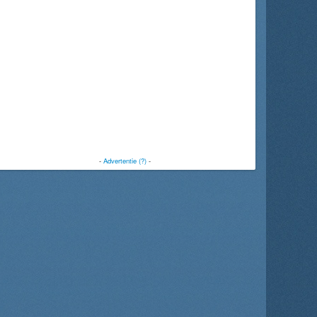
-
Advertentie (?)
-