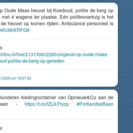
op Oude Maas heuvel bij Koedood, politie de berg op
e met 4 wagens ter plaatse. Eén politievoertuig is het
de heuvel op komen rijden. Ambulance personeel is
.co/4Kc6bXRFG8
nl
echtnu.nl/live/2131/foto/2265/ongeval-op-oude-maas-
ood-politie-de-berg-op-gereden
 2025 om 19:57:02
lunderen kledingcontainer van Opnieuw&Co aan de
e Baan -
https://t.co/lZjJLFrycp
#PortlandseBaan
nl