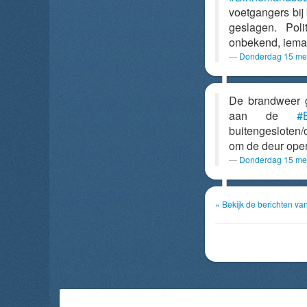
voetgangers bij
geslagen. Poli
onbekend, iema
Donderdag 15 mei
De brandweer g
aan de
#
buitengesloten/
om de deur open
Donderdag 15 mei
« Bekijk de berichten v