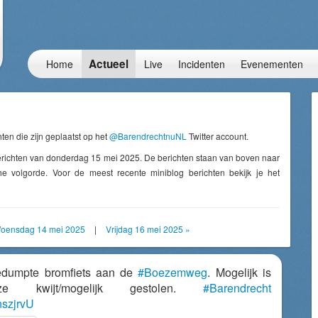
Actueel
Home
Live
Incidenten
Evenementen
ten die zijn geplaatst op het
@BarendrechtnuNL
Twitter account.
erichten van donderdag 15 mei 2025. De berichten staan van boven naar
e volgorde. Voor de meest recente miniblog berichten bekijk je het
oensdag 14 mei 2025
|
Vrijdag 16 mei 2025 »
edumpte bromfiets aan de
#Boezemweg
. Mogelijk is
e kwijt/mogelijk gestolen.
#Barendrecht
nszjrvU