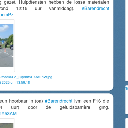
ig gezet. Hulpdiensten hebben de losse materialen
 (rond 12:15 uur vanmiddag).
#Barendrecht
llocmPz
com/media/Gq_QqomWEAAcLhW.jpg
 2025 om 13:59:18
T
reun hoorbaar in (oa)
#Barendrecht
ivm een F16 die
:14 uur) door de geluidsbarrière ging.
nzhY53AM