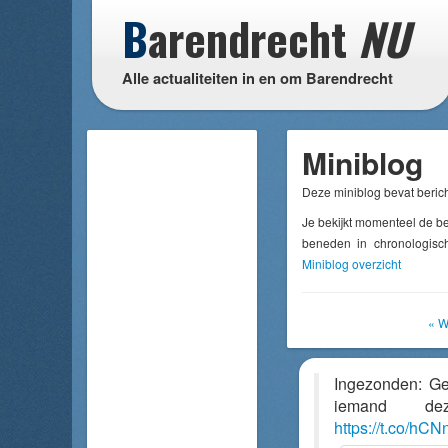
B
arendrecht
NU
Alle actualiteiten in en om Barendrecht
Miniblog
Deze miniblog bevat berich
Je bekijkt momenteel de b
beneden in chronologisch
Miniblog overzicht
« W
Ingezonden: G
iemand dez
https://t.co/hCN