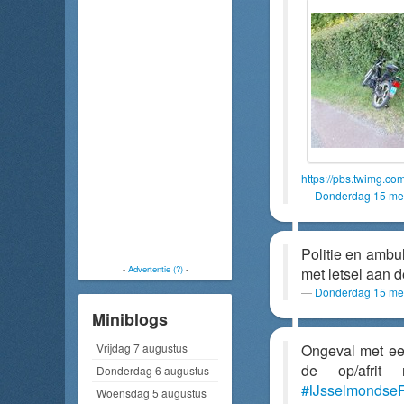
https://pbs.twimg.c
Donderdag 15 mei
Politie en amb
-
Advertentie (?)
-
met letsel aan 
Donderdag 15 mei
Miniblogs
Vrijdag 7 augustus
Ongeval met een
de op/afri
Donderdag 6 augustus
#IJsselmonds
Woensdag 5 augustus