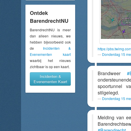
Ontdek
BarendrechtNU
BarendrechtNU is meer
dan alleen nieuws, we
hebben bijvoorbeeld ook
de
Incidenten &
https://pbs.twimg.
Evenementen kaart
Donderdag 15 mei
waarbij het nieuws
zichtbaar is op een kaart.
Brandweer
#
Incidenten &
ondersteunende 
Evenementen Kaart
spoortunnel v
stilgelegd.
Donderdag 15 mei
Melding van e
Barendrechts
#Barendrecht