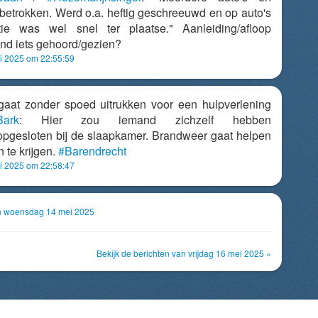
 betrokken. Werd o.a. heftig geschreeuwd en op auto's
tie was wel snel ter plaatse." Aanleiding/afloop
nd iets gehoord/gezien?
 2025 om 22:55:59
aat zonder spoed uitrukken voor een hulpverlening
Bark
: Hier zou iemand zichzelf hebben
opgesloten bij de slaapkamer. Brandweer gaat helpen
 te krijgen.
#Barendrecht
 2025 om 22:58:47
an woensdag 14 mei 2025
Bekijk de berichten van vrijdag 16 mei 2025 »