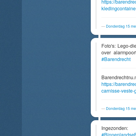
https://barendr
kledingcontain
Donderdag 15 mei
Foto's: Lego-di
over alarmpoor
#Barendrecht
Barendrechtnu.
https://barendre
carnisse-veste-
Donderdag 15 mei
Ingezonden:
#Binnenlandse