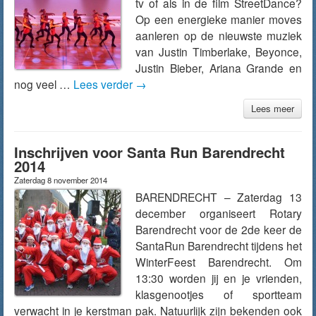
tv of als in de film StreetDance?
Op een energieke manier moves
aanleren op de nieuwste muziek
van Justin Timberlake, Beyonce,
Justin Bieber, Ariana Grande en
nog veel …
Lees verder
→
Lees meer
Inschrijven voor Santa Run Barendrecht
2014
Zaterdag 8 november 2014
BARENDRECHT – Zaterdag 13
december organiseert Rotary
Barendrecht voor de 2de keer de
SantaRun Barendrecht tijdens het
WinterFeest Barendrecht. Om
13:30 worden jij en je vrienden,
klasgenootjes of sportteam
verwacht in je kerstman pak. Natuurlijk zijn bekenden ook