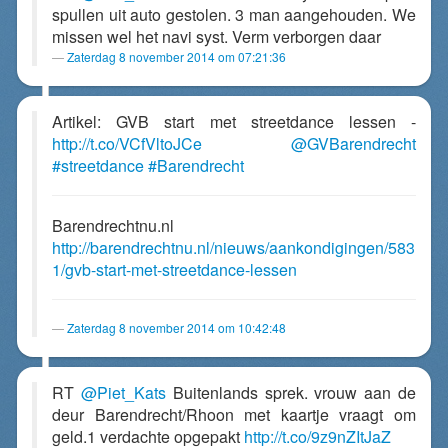
spullen uit auto gestolen. 3 man aangehouden. We
missen wel het navi syst. Verm verborgen daar
Zaterdag 8 november 2014 om 07:21:36
Artikel: GVB start met streetdance lessen -
http://t.co/VCfVltoJCe
@GVBarendrecht
#streetdance
#Barendrecht
Barendrechtnu.nl
http://barendrechtnu.nl/nieuws/aankondigingen/583
1/gvb-start-met-streetdance-lessen
Zaterdag 8 november 2014 om 10:42:48
RT
@Piet_Kats
Buitenlands sprek. vrouw aan de
deur Barendrecht/Rhoon met kaartje vraagt om
geld.1 verdachte opgepakt
http://t.co/9z9nZItJaZ