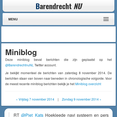
B
arendrecht
NU
MENU
Miniblog
Deze miniblog bevat berichten die zijn geplaatst op het
@BarendrechtnuNL
Twitter account.
Je bekijkt momenteel de berichten van zaterdag 8 november 2014. De
berichten staan van boven naar beneden in chronologische volgorde. Voor
de meest recente miniblog berichten bekijk je het
Miniblog overzicht
« Vrijdag 7 november 2014
|
Zondag 9 november 2014 »
RT
@Piet_Kats
Hoekleede navi systeem en pers