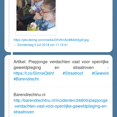
https://pbs.twimg.com/media/DhVKnAoWkAAXg4f.jpg
Donderdag 5 juli 2018 om 11:13:41
Artikel: Piepjonge verdachten vast voor openlijke
geweldpleging en straatroven -
https://t.co/SlrmaQIshf
#Straatroof
#Geweld
#Barendrecht
Barendrechtnu.nl
http://barendrechtnu.nl/incidenten/26800/piepjonge
-verdachten-vast-voor-openlijke-geweldpleging-en-
straatroven