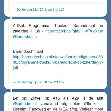
Donderdag 5 juli 2018 om 11:41:29
Artikel: Programma: Truckrun Barendrecht op
zaterdag 7 juli -
https://t.co/I55vPjkr9H
#Truckrun
#Barendrecht
Barendrechtnu.nl
http://barendrechtnu.nl/nieuws/aankondigingen/268
06/programma-truckrun-barendrecht-op-zaterdag-7-
juli
Donderdag 5 juli 2018 om 22:11:57
Let op: Zowel op A15 als A29 is de afrit
#Barendrecht
vanavond afgesloten (Rkerk ->
IJsselm. Randweg en de IKEA afrit). Verkeer moet