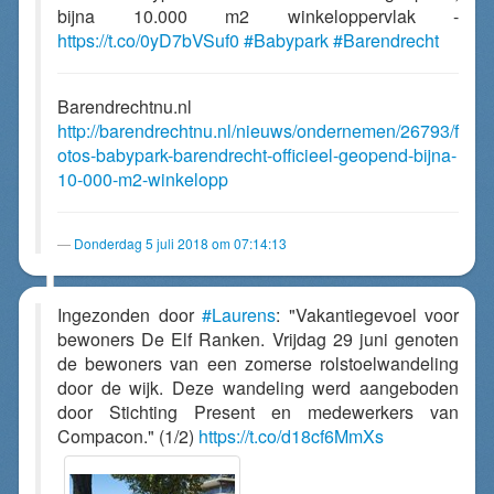
bijna 10.000 m2 winkeloppervlak -
https://t.co/0yD7bVSuf0
#Babypark
#Barendrecht
Barendrechtnu.nl
http://barendrechtnu.nl/nieuws/ondernemen/26793/f
otos-babypark-barendrecht-officieel-geopend-bijna-
10-000-m2-winkelopp
Donderdag 5 juli 2018 om 07:14:13
Ingezonden door
#Laurens
: "Vakantiegevoel voor
bewoners De Elf Ranken. Vrijdag 29 juni genoten
de bewoners van een zomerse rolstoelwandeling
door de wijk. Deze wandeling werd aangeboden
door Stichting Present en medewerkers van
Compacon." (1/2)
https://t.co/d18cf6MmXs