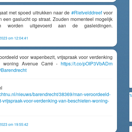
aat met spoed uitrukken naar de
#Rietvelddreef
voor
n een gaslucht op straat. Zouden momenteel mogelijk
en worden uitgevoerd aan de gasleidingen.
i 2023 om 12:04:41
roordeeld voor wapenbezit, vrijspraak voor verdenking
en woning Avenue Carré -
https://t.co/pOIP3VbADm
#Barendrecht
nl
echtnu.nl/nieuws/barendrecht/38369/man-veroordeeld-
T
-vrijspraak-voor-verdenking-van-beschieten-woning-
i 2023 om 19:55:42