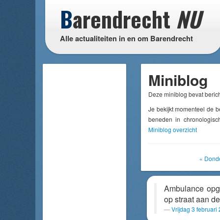
B
arendrecht
NU
Alle actualiteiten in en om Barendrecht
Miniblog
Deze miniblog bevat berich
Je bekijkt momenteel de b
beneden in chronologisch
Miniblog overzicht
« Donde
Ambulance opge
op straat aan d
Vrijdag 3 februar