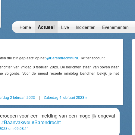
Actueel
Home
Live
Incidenten
Evenementen
ten die zijn geplaatst op het
@BarendrechtnuNL
Twitter account.
erichten van vrijdag 3 februari 2023. De berichten staan van boven naar
e volgorde. Voor de meest recente miniblog berichten bekijk je het
rdag 2 februari 2023
|
Zaterdag 4 februari 2023 »
roepen voor een melding van een mogelijk ongeval
e
#Baanvakwei
#Barendrecht
i 2023 om 09:08:11