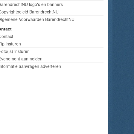
BarendrechtNU logo's en banners
Copyrightbeleid BarendrechtNU
Algemene Voorwaarden BarendrechtNU
ontact
Contact
Tip insturen
Foto('s) insturen
Evenement aanmelden
Informatie aanvragen adverteren