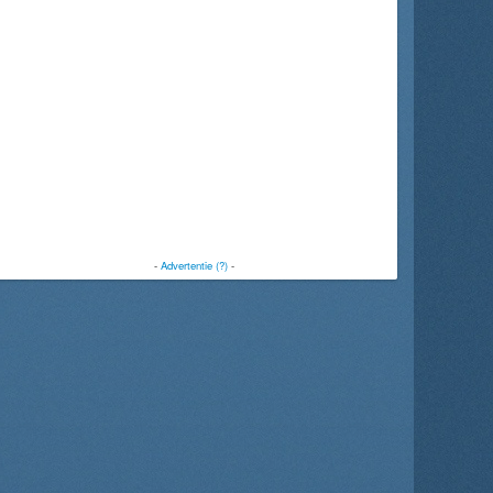
-
Advertentie (?)
-