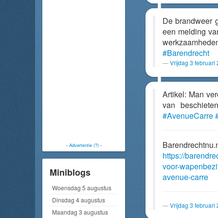
De brandweer g
een melding va
werkzaamhed
#Barendrecht
Vrijdag 3 februar
Artikel: Man ve
van beschiet
#AvenueCarre
Barendrechtnu.
-
Advertentie (?)
-
https://barendr
voor-wapenbezit
Miniblogs
avenue-carre
Woensdag 5 augustus
Dinsdag 4 augustus
Vrijdag 3 februar
Maandag 3 augustus