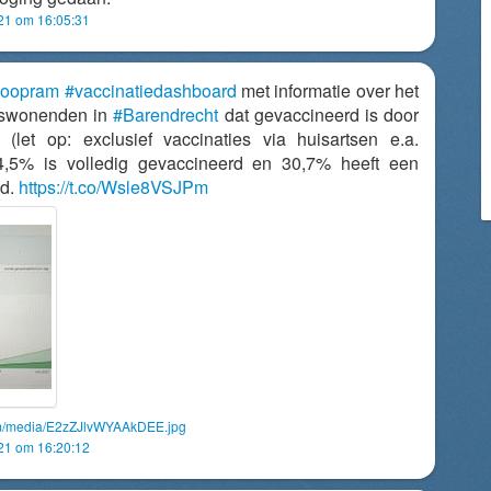
021 om 16:05:31
oopram
#vaccinatiedashboard
met informatie over het
iswonenden in
#Barendrecht
dat gevaccineerd is door
(let op: exclusief vaccinaties via huisartsen e.a.
 14,5% is volledig gevaccineerd en 30,7% heeft een
ad.
https://t.co/Wsle8VSJPm
com/media/E2zZJlvWYAAkDEE.jpg
021 om 16:20:12