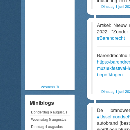
totaal nog zo'n 7
Dinsdag 1 juni 2
Artikel: Nieuw 
2022: "Zonder
#Barendrecht
Barendrechtnu.
https://barendr
muziekfestival-
beperkingen
-
Advertentie (?)
-
Dinsdag 1 juni 2
Miniblogs
De brandwe
Donderdag 6 augustus
#IJsselmonds
Woensdag 5 augustus
autobrand (best
Dinsdag 4 augustus
wordt een blus