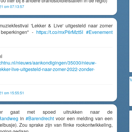
00 liter bij 8 andere brandstofdiefstallen in de regio)
021 om 07:13:57
muziekfestival 'Lekker & Live' uitgesteld naar zomer
 beperkingen" -
https://t.co/mxP6rMzt5I
#Evenement
nl
echtnu.nl/nieuws/aankondigingen/35030/nieuw-
lekker-live-uitgesteld-naar-zomer-2022-zonder-
T
021 om 15:55:51
er gaat met spoed uitrukken naar de
eRandweg
in
#Barendrecht
voor een melding van een
elbusje). Zou sprake zijn van flinke rookontwikkeling,
poging gedaan.