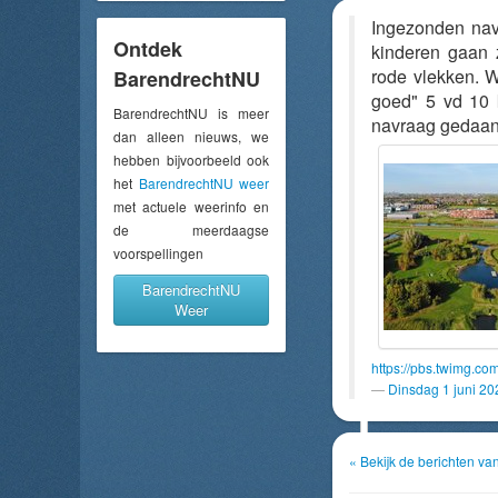
Ingezonden nav
Ontdek
kinderen gaan 
rode vlekken. W
BarendrechtNU
goed" 5 vd 10 k
BarendrechtNU is meer
navraag gedaa
dan alleen nieuws, we
hebben bijvoorbeeld ook
het
BarendrechtNU weer
met actuele weerinfo en
de meerdaagse
voorspellingen
BarendrechtNU
Weer
https://pbs.twimg.
Dinsdag 1 juni 2
« Bekijk de berichten v