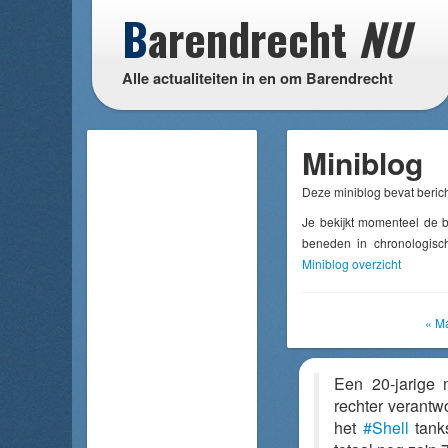
B
arendrecht
NU
Alle actualiteiten in en om Barendrecht
Miniblog
Deze miniblog bevat berich
Je bekijkt momenteel de 
beneden in chronologisch
Miniblog overzicht
« M
Een 20-jarige
rechter verantwo
het
#Shell
tank