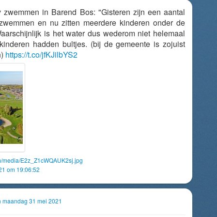
 zwemmen in Barend Bos: "Gisteren zijn een aantal
zwemmen en nu zitten meerdere kinderen onder de
aarschijnlijk is het water dus wederom niet helemaal
inderen hadden bultjes. (bij de gemeente is zojuist
n)
https://t.co/jfKJilbYS2
com/media/E2z_Z1cWQAUK2sj.jpg
021 om 19:06:52
an maandag 31 mei 2021