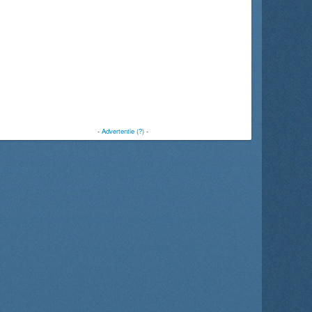
-
Advertentie (?)
-