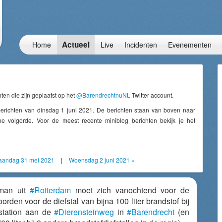
Actueel
Home
Live
Incidenten
Evenementen
ten die zijn geplaatst op het
@BarendrechtnuNL
Twitter account.
berichten van dinsdag 1 juni 2021. De berichten staan van boven naar
e volgorde. Voor de meest recente miniblog berichten bekijk je het
aandag 31 mei 2021
|
Woensdag 2 juni 2021 »
 man uit
#Rotterdam
moet zich vanochtend voor de
orden voor de diefstal van bijna 100 liter brandstof bij
station aan de
#Dierensteinweg
in
#Barendrecht
(en