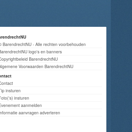
arendrechtNU
© BarendrechtNU - Alle rechten voorbehouden
BarendrechtNU logo's en banners
Copyrightbeleid BarendrechtNU
Algemene Voorwaarden BarendrechtNU
ontact
Contact
Tip insturen
Foto('s) insturen
Evenement aanmelden
Informatie aanvragen adverteren