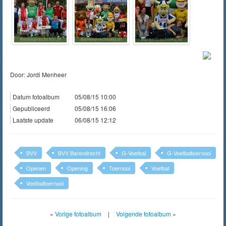
Door: Jordi Menheer
Datum fotoalbum
05/08/15 10:00
Gepubliceerd
05/08/15 16:06
Laatste update
06/08/15 12:12
BVV
BVV Barendrecht
G-Voetbal
G-Voetbaltoernooi
Openen
Opening
Toernooi
Voetbal
Voetbaltoernooi
«
Vorige fotoalbum
|
Volgende fotoalbum
»