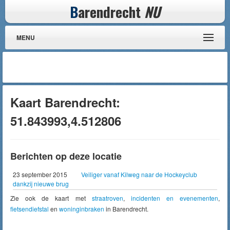
B
arendrecht
NU
MENU
Kaart Barendrecht:
51.843993,4.512806
Berichten op deze locatie
23 september 2015
Veiliger vanaf Kilweg naar de Hockeyclub
dankzij nieuwe brug
Zie ook de kaart met
straatroven
,
incidenten en evenementen
,
fietsendiefstal
en
woninginbraken
in Barendrecht.