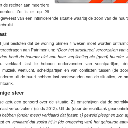
ert de rechter aan meerdere
cidenten. Zo is er op 29
geweest van een intimiderende situatie waarbij de zoon van de huur
ebruikt.
ast
14 juni besloten dat de woning binnen 4 weken moet worden ontruim
vergedragen aan Patrimonium: “
Door het structureel veroorzaken van 
en heeft de huurder niet aan haar verplichting als (goed) huurder 
. verklaart last te hebben ondervonden van vechtpartijen, dr
e muziek, wietlucht, scheldpartijen en van conflicten tussen (de zoo
nderen uit de buurt hebben last ondervonden van de situaties, zo oms
chtbank.
mige sfeer
se getuigen gehoord over de situatie. Zij omschrijven dat de betrokk
erlast veroorzaken’ (sinds 2012). Uit de (door de rechtbank geanonim
 hebben (onder meer) verklaard dat [naam 1] geweld pleegt en zich ag
gt en verklaard dat zodra hij in (de omgeving van) het gehuurde aanw