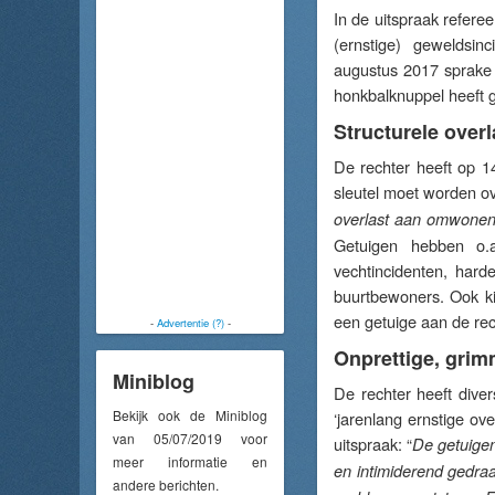
In de uitspraak refere
(ernstige) geweldsin
augustus 2017 sprake 
honkbalknuppel heeft g
Structurele overl
De rechter heeft op 
sleutel moet worden o
overlast aan omwonend
Getuigen hebben o.a
vechtincidenten, hard
buurtbewoners. Ook ki
een getuige aan de re
-
Advertentie (?)
-
Onprettige, grim
Miniblog
De rechter heeft diver
Bekijk ook de Miniblog
‘jarenlang ernstige ov
van 05/07/2019 voor
uitspraak: “
De getuigen
meer informatie en
en intimiderend gedraa
andere berichten.