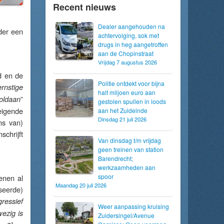
Recent nieuws
Dealer aangehouden na
der een
achtervolging, sok met
drugs in heg aangetroffen
aan de Chopinstraat
Vrijdag 7 augustus 2026
d en de
Politie ontdekt voor bijna
ernstige
half miljoen euro aan
”
voldaan
gestolen spullen in loods
eigende
aan het Zuideinde
Dinsdag 21 juli 2026
ns van)
chrijft
Van dinsdag t/m vrijdag
geen treinen van station
Barendrecht;
werkzaamheden aan
spoor
enen al
Maandag 20 juli 2026
iseerde)
ressief
Weer aanpassing kruising
ezig is
Zuidersingel/Avenue