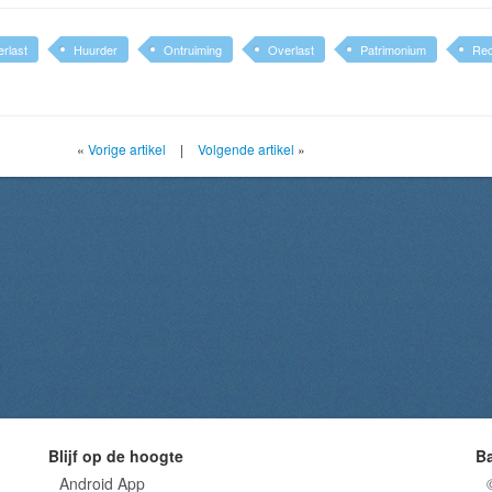
rlast
Huurder
Ontruiming
Overlast
Patrimonium
Rec
«
Vorige artikel
|
Volgende artikel
»
Blijf op de hoogte
B
Android App