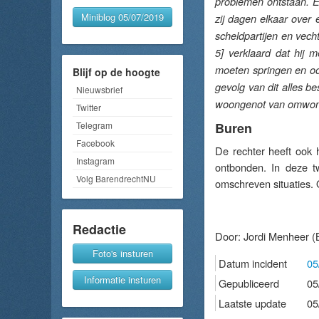
problemen ontstaan. E
Miniblog 05/07/2019
zij dagen elkaar over 
scheldpartijen en vech
5] verklaard dat hij 
moeten springen en ook
Blijf op de hoogte
gevolg van dit alles b
Nieuwsbrief
woongenot van omwonen
Twitter
Telegram
Buren
Facebook
De rechter heeft ook
Instagram
ontbonden. In deze t
Volg BarendrechtNU
omschreven situaties.
Redactie
Door:
Jordi Menheer
(
Foto's insturen
Datum incident
05
Informatie insturen
Gepubliceerd
05
Laatste update
05