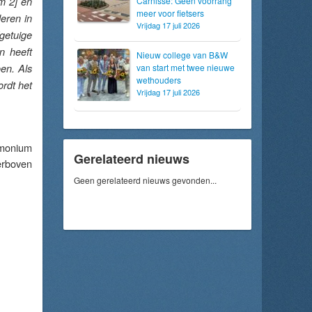
m 2] en
Carnisse: Geen voorrang
meer voor fietsers
eren in
Vrijdag 17 juli 2026
getuige
n heeft
Nieuw college van B&W
en. Als
van start met twee nieuwe
wethouders
ordt het
Vrijdag 17 juli 2026
imonium
Gerelateerd nieuws
ierboven
Geen gerelateerd nieuws gevonden...