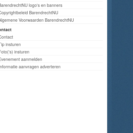
BarendrechtNU logo's en banners
Copyrightbeleid BarendrechtNU
Algemene Voorwaarden BarendrechtNU
ontact
Contact
Tip insturen
Foto('s) insturen
Evenement aanmelden
Informatie aanvragen adverteren