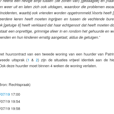
r heerst een hevige strijd tussen (de zonen van) [gedaagde] en [naa
en weer uit en laten zich ook uitdagen, waardoor die problemen escal
tincidenten, waarbij ook vrienden worden opgetrommeld.Voorts heeft [
meerdere keren heeft moeten ingrijpen en tussen de vechtende bure
 [getuige 6] heeft verklaard dat haar echtgenoot dat heeft moeten do
estaat een onprettige, grimmige sfeer in en rondom het gehuurde en w
”
den en hun kinderen ernstig aangetast, aldus de getuigen.
 het huurcontract van een tweede woning van een huurder van Patr
weede uitsprak (
1
&
2
) zijn de situaties vrijwel identiek aan de h
 Ook deze huurder moet binnen 4 weken de woning verlaten.
Bron: Rechtspraak)
/07/19
17:00
/07/19 19:54
/07/19 19:58