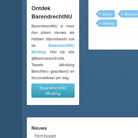
Ontdek
Buren
Burenove
BarendrechtNU
Woning
BarendrechtNU is meer
dan alleen nieuws, we
hebben bijvoorbeeld ook
de
BarendrechtNU
Miniblog
. Hier zijn alle
@BarendrechtnuNL
Tweets (Miniblog
Berichten) gesorteerd en
doorzoekbaar per dag.
BarendrechtNU
Miniblog
Nieuws
Homepage