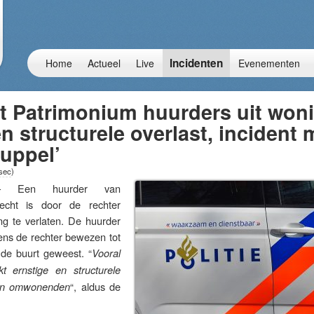
Incidenten
Home
Actueel
Live
Evenementen
t Patrimonium huurders uit won
en structurele overlast, incident 
uppel’
 sec
)
 Een huurder van
echt is door de rechter
ng te verlaten. De huurder
ens de rechter bewezen tot
 de buurt geweest. “
Vooral
t ernstige en structurele
“, aldus de
 en omwonenden