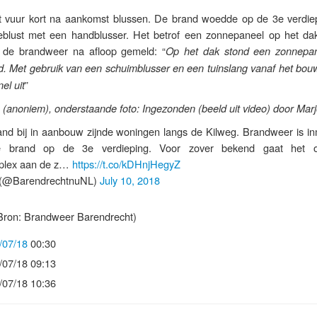
 vuur kort na aankomst blussen. De brand woedde op de 3e verdie
eblust met een handblusser. Het betrof een zonnepaneel op het dak
t de brandweer na afloop gemeld: “
Op het dak stond een zonnepa
d. Met gebruik van een schuimblusser en een tuinslang vanaf het bouw
”
el uit
n (anoniem), onderstaande foto: Ingezonden (beeld uit video) door Mar
rand bij in aanbouw zijnde woningen langs de Kilweg. Brandweer is in
de brand op de 3e verdieping. Voor zover bekend gaat het 
plex aan de z…
https://t.co/kDHnjHegyZ
(@BarendrechtnuNL)
July 10, 2018
Bron: Brandweer Barendrecht)
/07/18
00:30
/07/18 09:13
/07/18 10:36