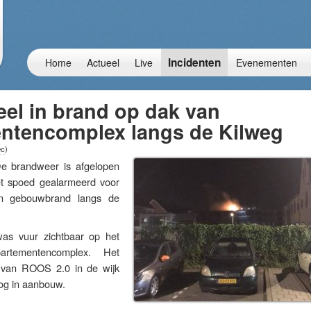
Incidenten
Home
Actueel
Live
Evenementen
el in brand op dak van
ntencomplex langs de Kilweg
ec
)
brandweer is afgelopen
t spoed gealarmeerd voor
n gebouwbrand langs de
as vuur zichtbaar op het
rtementencomplex. Het
 van ROOS 2.0 in de wijk
og in aanbouw.