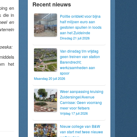
Recent nieuws
ping en
 die in
Politie ontdekt voor bijna
neel en
half miljoen euro aan
gestolen spullen in loods
terrein
aan het Zuideinde
Dinsdag 21 juli 2026
joeska:
Van dinsdag t/m vrijdag
middels
geen treinen van station
Barendrecht;
om het
werkzaamheden aan
spoor
Maandag 20 juli 2026
Weer aanpassing kruising
Zuidersingel/Avenue
Carnisse: Geen voorrang
meer voor fietsers
Vrijdag 17 juli 2026
Nieuw college van B&W
van start met twee nieuwe