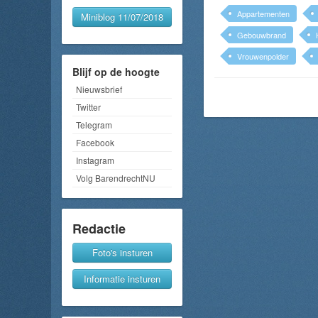
Appartementen
Miniblog 11/07/2018
Gebouwbrand
Vrouwenpolder
Blijf op de hoogte
Nieuwsbrief
Twitter
Telegram
Facebook
Instagram
Volg BarendrechtNU
Redactie
Foto's insturen
Informatie insturen