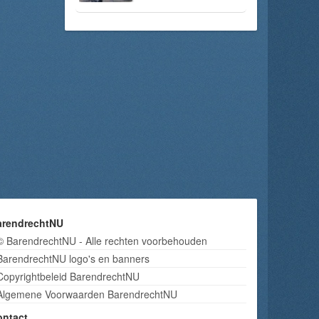
arendrechtNU
© BarendrechtNU - Alle rechten voorbehouden
BarendrechtNU logo's en banners
Copyrightbeleid BarendrechtNU
Algemene Voorwaarden BarendrechtNU
ontact