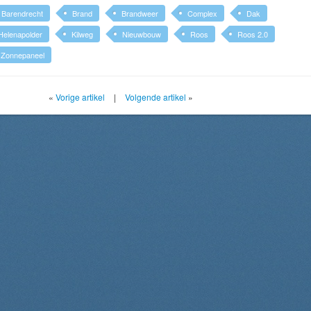
Barendrecht
Brand
Brandweer
Complex
Dak
Helenapolder
Kilweg
Nieuwbouw
Roos
Roos 2.0
Zonnepaneel
«
Vorige artikel
|
Volgende artikel
»