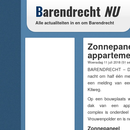
B
arendrecht
NU
Alle actualiteiten in en om Barendrecht
Zonnepane
apparteme
Woensdag 11 juli 2018
(
51 s
BARENDRECHT – De 
nacht om half één me
een melding van ee
Kilweg.
Op een bouwplaats w
dak van een appa
complex is onderdeel
Vrouwenpolder en is n
Zonnepaneel