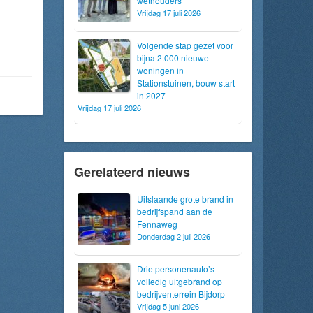
wethouders
Vrijdag 17 juli 2026
Volgende stap gezet voor
bijna 2.000 nieuwe
woningen in
Stationstuinen, bouw start
in 2027
Vrijdag 17 juli 2026
Gerelateerd nieuws
Uitslaande grote brand in
bedrijfspand aan de
Fennaweg
Donderdag 2 juli 2026
Drie personenauto’s
volledig uitgebrand op
bedrijventerrein Bijdorp
Vrijdag 5 juni 2026