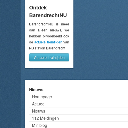
Ontdek
BarendrechtNU
BarendrechtNU is meer
dan alleen nieuws, we
hebben bijvoorbeeld ook
de
actuele treintijden
van
NS station Barendrecht
Actuele Treintijden
Nieuws
Homepage
Actueel
Nieuws
112 Meldingen
Miniblog