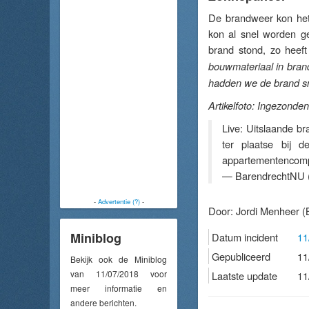
De brandweer kon het
kon al snel worden g
brand stond, zo heef
bouwmateriaal in bran
hadden we de brand sn
Artikelfoto: Ingezonde
Live: Uitslaande b
ter plaatse bij 
appartementencom
— BarendrechtNU 
-
Advertentie (?)
-
Door:
Jordi Menheer
(
Miniblog
Datum incident
11
Gepubliceerd
11
Bekijk ook de Miniblog
van 11/07/2018 voor
Laatste update
11
meer informatie en
andere berichten.